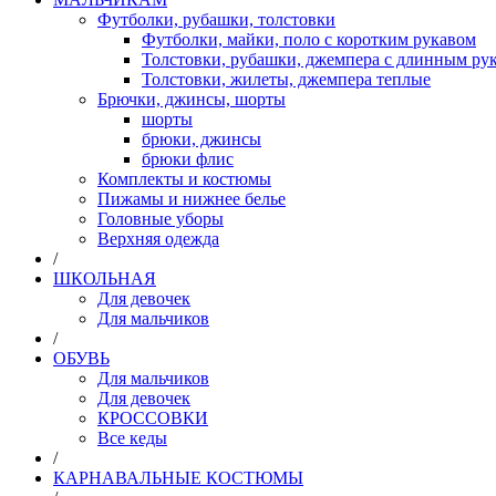
Футболки, рубашки, толстовки
Футболки, майки, поло с коротким рукавом
Толстовки, рубашки, джемпера с длинным рук
Толстовки, жилеты, джемпера теплые
Брючки, джинсы, шорты
шорты
брюки, джинсы
брюки флис
Комплекты и костюмы
Пижамы и нижнее белье
Головные уборы
Верхняя одежда
/
ШКОЛЬНАЯ
Для девочек
Для мальчиков
/
ОБУВЬ
Для мальчиков
Для девочек
КРОССОВКИ
Все кеды
/
КАРНАВАЛЬНЫЕ КОСТЮМЫ