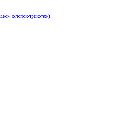
авом (хлопок-трикотаж)