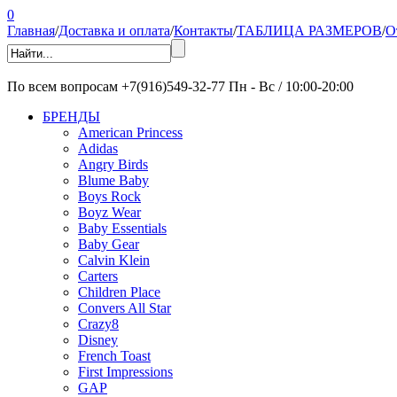
0
Главная
/
Доставка и оплата
/
Контакты
/
ТАБЛИЦА РАЗМЕРОВ
/
О
По всем вопросам
+7(916)549-32-77
Пн - Вс / 10:00-20:00
БРЕНДЫ
American Princess
Adidas
Angry Birds
Blume Baby
Boys Rock
Boyz Wear
Baby Essentials
Baby Gear
Calvin Klein
Carters
Children Place
Convers All Star
Crazy8
Disney
French Toast
First Impressions
GAP