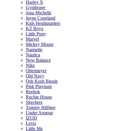
Hurley X
Gymboree
Jona Michelle
Jayne Copeland
Kids Headquarters
KZ Boyz
Little Pony
Marvel
Mickey Mouse
Nannette
Nautica
New Balance
Nike
Obermeyer
Old Navy
Osh Kosh Bgosh
Pink Playnum
Reebok
Ruchie House
Skechers
Tommy Hilfiger
Under Armour
IZOD
Levis
Little Me