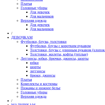
Платья
Головные уборы
Для девочек
Для мальчиков
Верхняя одежда
Для девочек
Для мальчиков
/
ДЕВОЧКАМ
Футболки, блузы, толстовки
Футболки, блузы с коротким рукавом
Толстовки, блузы с длинным рукавом (хлопок
Толстовки, жилеты, кофты (теплые)
Леггинсы, юбки, брючки, джинсы, шорты
юбки
шорты
леггинсы
брюки, джинсы
Платья
Комплекты и костюмы
Пижамы и нижнее белье
Головные уборы
Верхняя одежда
/
МАЛЬЧИКАМ