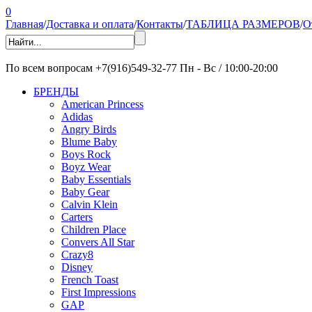
0
Главная
/
Доставка и оплата
/
Контакты
/
ТАБЛИЦА РАЗМЕРОВ
/
О
По всем вопросам
+7(916)549-32-77
Пн - Вс / 10:00-20:00
БРЕНДЫ
American Princess
Adidas
Angry Birds
Blume Baby
Boys Rock
Boyz Wear
Baby Essentials
Baby Gear
Calvin Klein
Carters
Children Place
Convers All Star
Crazy8
Disney
French Toast
First Impressions
GAP