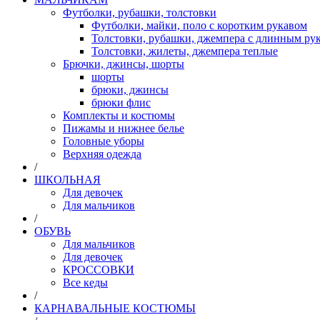
Футболки, рубашки, толстовки
Футболки, майки, поло с коротким рукавом
Толстовки, рубашки, джемпера с длинным рук
Толстовки, жилеты, джемпера теплые
Брючки, джинсы, шорты
шорты
брюки, джинсы
брюки флис
Комплекты и костюмы
Пижамы и нижнее белье
Головные уборы
Верхняя одежда
/
ШКОЛЬНАЯ
Для девочек
Для мальчиков
/
ОБУВЬ
Для мальчиков
Для девочек
КРОССОВКИ
Все кеды
/
КАРНАВАЛЬНЫЕ КОСТЮМЫ