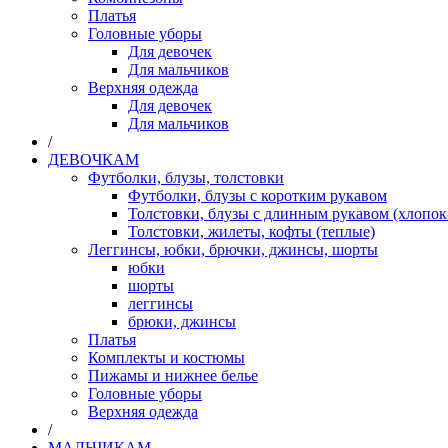
Платья
Головные уборы
Для девочек
Для мальчиков
Верхняя одежда
Для девочек
Для мальчиков
/
ДЕВОЧКАМ
Футболки, блузы, толстовки
Футболки, блузы с коротким рукавом
Толстовки, блузы с длинным рукавом (хлопок
Толстовки, жилеты, кофты (теплые)
Леггинсы, юбки, брючки, джинсы, шорты
юбки
шорты
леггинсы
брюки, джинсы
Платья
Комплекты и костюмы
Пижамы и нижнее белье
Головные уборы
Верхняя одежда
/
МАЛЬЧИКАМ