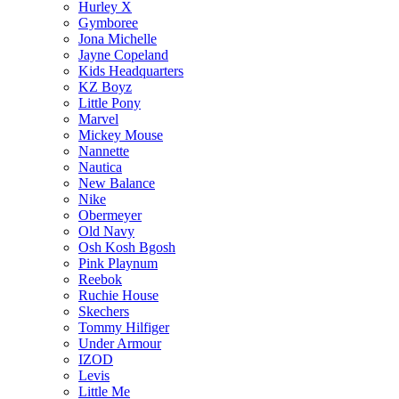
Hurley X
Gymboree
Jona Michelle
Jayne Copeland
Kids Headquarters
KZ Boyz
Little Pony
Marvel
Mickey Mouse
Nannette
Nautica
New Balance
Nike
Obermeyer
Old Navy
Osh Kosh Bgosh
Pink Playnum
Reebok
Ruchie House
Skechers
Tommy Hilfiger
Under Armour
IZOD
Levis
Little Me