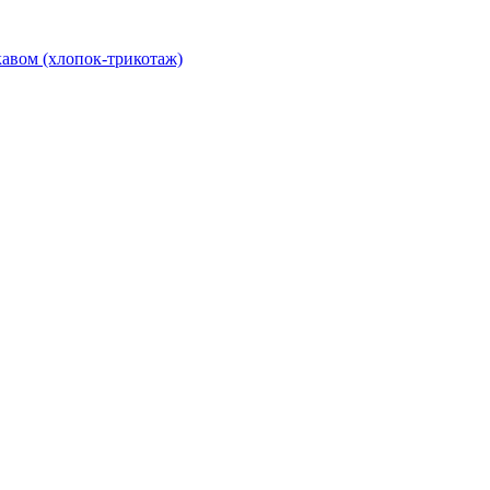
авом (хлопок-трикотаж)