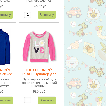
котажа,
нежного хлопка-
 отделка
трикотажа,
уб
1350 руб
личное
романтичная отделка
ается, как
рюшами. Отличное
осле
качество, остается, как
енных
новое после
льно для
многочисленных
.
стирок. Идеально для
школы.
DREN`S
THE CHILDREN`S
о синее
PLACE Пуловер для
1
малышей БВ37
инным
Пуловер вязаный для
нежного
девочки, очень мягкий
котажа,
и нежный.
я школы.
уб
925 руб
вариант
есных
ильно и
о.