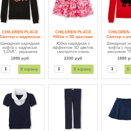
CHILDREN PLACE
CHILDREN PLACE
CHILDREN
Свитер с надписью
Юбка c 3D цветами
Свитер с р
"LOVE" ДВ97
ДН56
"Пудель
Шикарная нарядная
Юбка нарядная с
Шикарная н
кофта с надписью
эффектом 3D цветов,
кофта с пу
"LOVE", украшена
смотрится очень
рисунком "П
стразами, смотрится
эффектно, на поясе
украшена ст
1890 руб
2200 руб
1890 р
очень эффектно.
мягкая резинка.
смотрится
Нежная тонкая вязка.
эффектно. 
тонкая в