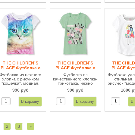
стирок. Идеально для
стирок. Идеально для
школы.
школы.
THE CHILDREN`S
THE CHILDREN`S
THE CHIL
PLACE Футболка с
PLACE Футболка с
PLACE Фут
кошечкой ДВ92
жирафами ДВ92
туника 
Футболка из нежного
Футболка из
Футболка удл
хлопка c рисунком
качественного хлопка-
стильная,
"кошечка", модная,
трикотажа, нежно
рисунок "мод
качественная и
зеленого цвета,
спинке в пол
990 руб
990 руб
1800 р
удобная.
рисунок "модные
нежного х
жирафы".
трикотажа.
стильная и 
2
3
»