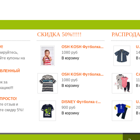
СКИДКА 50%!!!!!
РАСПРОД
И!
OSH KOSH Футболка...
U.
рируйтесь,
1080 руб
14
йте купоны на
ОВЛЕННЫЙ
OSH KOSH Футболка...
C
1080 руб
11
к за
рацию!!!
 ПРОСТО!
DISNEY Футболка c...
U.
те отзыв и
900 руб
20
те скидку 5%!