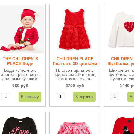
THE CHILDREN`S
CHILDREN PLACE
CHILDREN
PLACE Боди
Платье c 3D цветами
Футболка, 
новогодний Санта
ДП58
сердцем 
Боди из нежного
Платье нарядное с
Шикарная н
Клаус ББ45
цветами
хлопка-трикотажа с
эффектом 3D цветов,
футболка с 
длинным рукавом.
смотрятся очень
рукавом, у
Порадуйте себя и
эффектно, сзади
сердцем 
980 руб
2700 руб
1440 р
малыша новогодним
застежка на пуговицы,
цветами, см
настроением. Боди
регулируется на талии
очень эффек
для новогодних
поясом.
нежного три
праздников и ярких
хлопк
фотосессий.