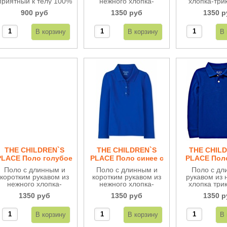
приятный к телу 100%
нежного хлопка-
хлопка-три
хлопок. Незаменимый
трикотажа,
романтичная
900 руб
1350 руб
1350 р
предмет гардероба
романтичная отделка
рюшами. От
каждого школьника.
рюшами. Отличное
качество, ост
качество, остается, как
новое п
новое после
многочисл
многочисленных
стирок. Идеа
стирок. Идеально для
школы
школы.
THE CHILDREN`S
THE CHILDREN`S
THE CHIL
PLACE Поло голубое
PLACE Поло синее с
PLACE Пол
с рюшами ДВ109
рюшами ДВ109
МВ11
Поло с длинным и
Поло с длинным и
Поло с дл
коротким рукавом из
коротким рукавом из
рукавом из 
нежного хлопка-
нежного хлопка-
хлопка три
трикотажа,
трикотажа,
подойдет дл
1350 руб
1350 руб
1350 р
романтичная отделка
романтичная отделка
Идеальный 
рюшами. Отличное
рюшами. Отличное
замены т
ачество, остается, как
качество, остается, как
рубашек, ст
новое после
новое после
удобн
многочисленных
многочисленных