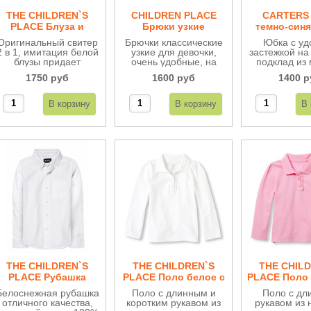
THE CHILDREN`S
CHILDREN PLACE
CARTERS
PLACE Блуза и
Брюки узкие
темно-синя
свитер 2 в 1 ДВ110
школьные для
Оригинальный свитер
Брючки классические
Юбка с уд
девочки ДН61
2 в 1, имитация белой
узкие для девочки,
застежкой на
блузы придает
очень удобные, на
подклад из 
нарядный вид.
поясе регулируются,
хлопка. Ид
1750 руб
1600 руб
1400 р
Идеально подойдет
подойдут на все
подойдет для
для занятий в школе.
случаи жизни, в том
в школ
числе идеальны для
школы.
THE CHILDREN`S
THE CHILDREN`S
THE CHIL
PLACE Рубашка
PLACE Поло белое с
PLACE Поло
белая МВ132
рюшами ДВ109
с рюшами
Белоснежная рубашка
Поло с длинным и
Поло с дл
отличного качества,
коротким рукавом из
рукавом из 