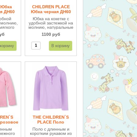
 Юбка
CHILDREN PLACE
я ДН60
Юбка черная ДН60
обной
Юбка на кокетке с
 молнию,
удобной застежкой на
мягкого
молнию, натуральные
еально
ткани (плотный и
уб
1100 руб
 занятий
мягкий хлопок).
е.
Впереди складочки,
Идеально подойдет
для занятий в школе.
DREN`S
THE CHILDREN`S
 розовое
PLACE Поло
 ДВ109
сиреневое с рюшами
инным
Поло с длинным и
ДВ109
нежного
коротким рукавом из