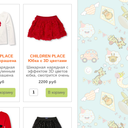
 PLACE
CHILDREN PLACE
украшена
Юбка c 3D цветами
с 3D
ДН56
арядная
Шикарная нарядная с
 ДВ98
длинным
эффектом 3D цветов
крашена
юбка, смотрится очень
с 3D
эффектно, на поясе
уб
2200 руб
отрится
мягкая резинка.
тно. Из
котажа-
а.