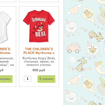
DREN`S
THE CHILDREN`S
болка-
PLACE Футболка c
ДВ93
Энгри Бердс МВ110
иненная,
Футболка Angry Birds,
 яркий
стильная, яркая, из
ницы", на
нежного хлопка-
оску, из
трикотажа.
уб
600 руб
лопка-
 Очень
удобная.