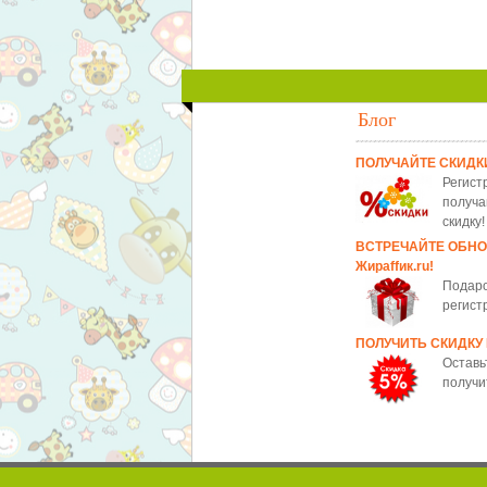
Блог
ПОЛУЧАЙТЕ СКИДК
Регист
получа
скидку!
ВСТРЕЧАЙТЕ ОБН
Жираffик.ru!
Подаро
регист
ПОЛУЧИТЬ СКИДКУ
Оставь
получи