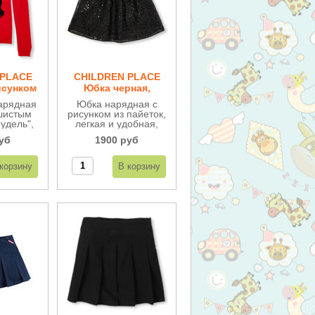
 PLACE
CHILDREN PLACE
исунком
Юбка черная,
"ДВ96
украшена пайетками
арядная
Юбка нарядная с
ДН57
шистым
рисунком из пайеток,
удель",
легкая и удобная,
разами,
смотрится очень
уб
1900 руб
 очень
эффектно, на поясе
Нежная
мягкая резинка.
язка.