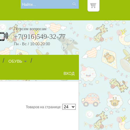
По всем вопросам
+7(916)549-32-77
Пн - Вс / 10:00-20:00
/
/
ОБУВЬ
ВХОД
Товаров на странице: