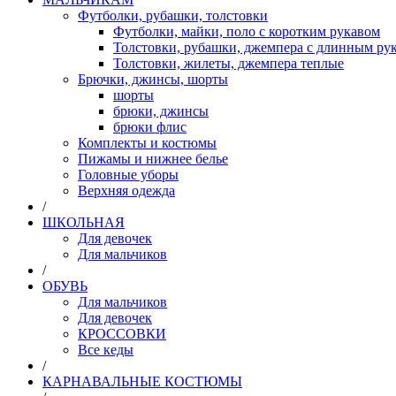
Футболки, рубашки, толстовки
Футболки, майки, поло с коротким рукавом
Толстовки, рубашки, джемпера с длинным рук
Толстовки, жилеты, джемпера теплые
Брючки, джинсы, шорты
шорты
брюки, джинсы
брюки флис
Комплекты и костюмы
Пижамы и нижнее белье
Головные уборы
Верхняя одежда
/
ШКОЛЬНАЯ
Для девочек
Для мальчиков
/
ОБУВЬ
Для мальчиков
Для девочек
КРОССОВКИ
Все кеды
/
КАРНАВАЛЬНЫЕ КОСТЮМЫ