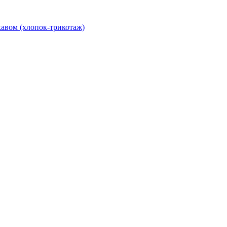
авом (хлопок-трикотаж)