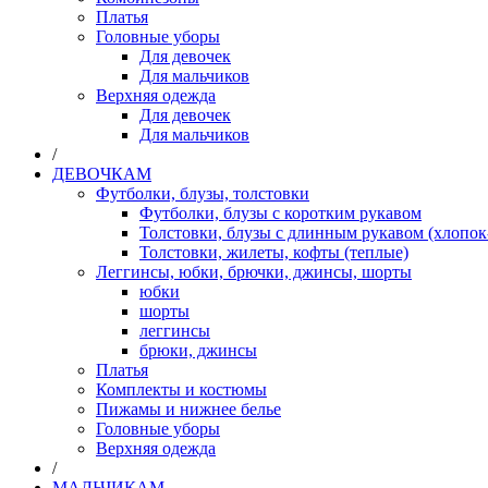
Платья
Головные уборы
Для девочек
Для мальчиков
Верхняя одежда
Для девочек
Для мальчиков
/
ДЕВОЧКАМ
Футболки, блузы, толстовки
Футболки, блузы с коротким рукавом
Толстовки, блузы с длинным рукавом (хлопок
Толстовки, жилеты, кофты (теплые)
Леггинсы, юбки, брючки, джинсы, шорты
юбки
шорты
леггинсы
брюки, джинсы
Платья
Комплекты и костюмы
Пижамы и нижнее белье
Головные уборы
Верхняя одежда
/
МАЛЬЧИКАМ