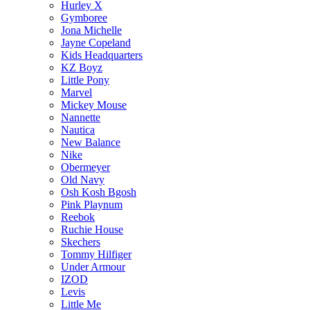
Hurley X
Gymboree
Jona Michelle
Jayne Copeland
Kids Headquarters
KZ Boyz
Little Pony
Marvel
Mickey Mouse
Nannette
Nautica
New Balance
Nike
Obermeyer
Old Navy
Osh Kosh Bgosh
Pink Playnum
Reebok
Ruchie House
Skechers
Tommy Hilfiger
Under Armour
IZOD
Levis
Little Me