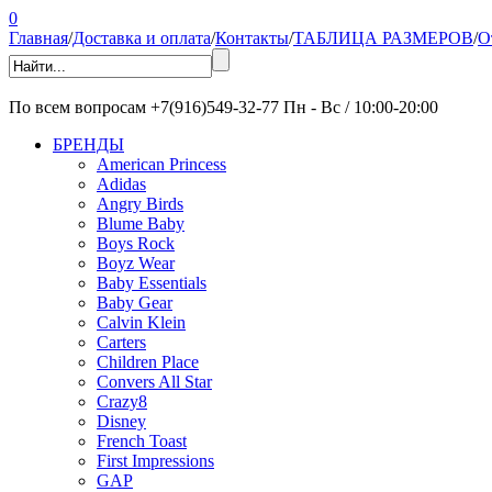
0
Главная
/
Доставка и оплата
/
Контакты
/
ТАБЛИЦА РАЗМЕРОВ
/
О
По всем вопросам
+7(916)549-32-77
Пн - Вс / 10:00-20:00
БРЕНДЫ
American Princess
Adidas
Angry Birds
Blume Baby
Boys Rock
Boyz Wear
Baby Essentials
Baby Gear
Calvin Klein
Carters
Children Place
Convers All Star
Crazy8
Disney
French Toast
First Impressions
GAP