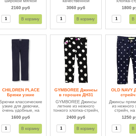
широкой мягкой
качественной
хлопка-ст
резинке. Модные и
джинсовой ткани, на
стильные и
2160 руб
3060 руб
1800 р
удобные.
поясе резинка.
Не теряют 
Стильные и удобные.
форму
CHILDREN PLACE
GYMBOREE Джинсы
OLD NAVY 
Брюки узкие
в горошек ДН31
стрейч
школьные для
звездочка
Брючки классические
GYMBOREE Джинсы
Джинсы прям
девочки ДН61
узкие для девочки,
летние из нежного
из нежного 
очень удобные, на
тонкого хлопка-стрейч,
стрейч, на
поясе регулируются,
задняя часть пояса на
регулиру
1600 руб
2400 руб
1250 р
подойдут на все
резинке.
случаи жизни, в том
числе идеальны для
школы.