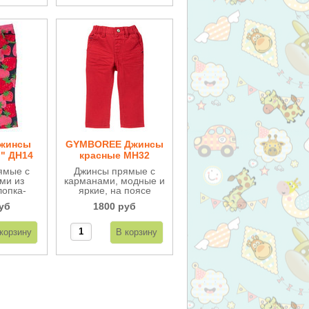
Джинсы
GYMBOREE Джинсы
" ДН14
красные МН32
ямые с
Джинсы прямые с
ми из
карманами, модные и
лопка-
яркие, на поясе
льные и
резинка.
уб
1800 руб
.