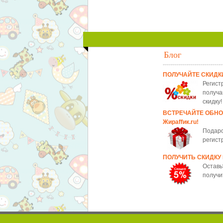
Блог
ПОЛУЧАЙТЕ СКИДК
Регист
получа
скидку!
ВСТРЕЧАЙТЕ ОБН
Жираffик.ru!
Подаро
регист
ПОЛУЧИТЬ СКИДКУ
Оставь
получи