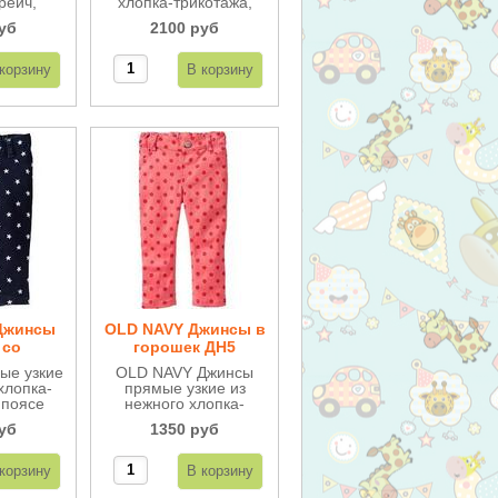
рейч,
хлопка-трикотажа,
 яркие.
кармашки украшены
уб
2100 руб
цвет и
бантиками.
.
Джинсы
OLD NAVY Джинсы в
 со
горошек ДН5
ми ДН5
ые узкие
OLD NAVY Джинсы
хлопка-
прямые узкие из
 поясе
нежного хлопка-
ются.
стрейч, внутри на
уб
1350 руб
поясе регулируются.