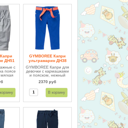
 Капри
GYMBOREE Капри
ые ДН51
ультрамарин ДН38
тажные с
GYMBOREE Капри для
на поясе
девочки с кармашками
 мягкая
и пояском, нежный
а.
твил-стрейч, на поясе
уб
2370 руб
ый серый
внутри регулируются.
йдет к
разу.