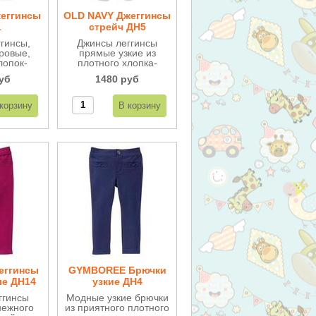
еггинсы
OLD NAVY Джеггинсы
1
стрейч ДН5
гинсы,
Джинсы леггинсы
ровые,
прямые узкие из
лопок-
плотного хлопка-
исунок
стрейч, на поясе
уб
1480 руб
 очень
резинка, очень
ерху на
удобные.
рокой
е.
еггинсы
GYMBOREE Брючки
ые ДН14
узкие ДН4
ггинсы
Модные узкие брючки
нежного
из приятного плотного