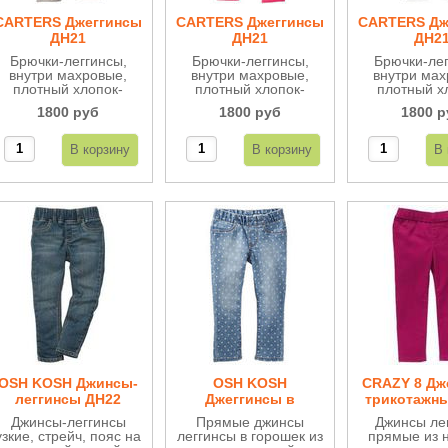
CARTERS Джеггинсы
CARTERS Джеггинсы
CARTERS Дж
ДН21
ДН21
ДН2
Брючки-леггинсы,
Брючки-леггинсы,
Брючки-лег
внутри махровые,
внутри махровые,
внутри мах
плотный хлопок-
плотный хлопок-
плотный х
стрейч, очень
стрейч, очень
стрейч, р
1800 руб
1800 руб
1800 р
удобные, сверху на
удобные, сверху на
"бантики",
мягкой широкой
мягкой широкой
удобные, св
резинке.
резинке.
мягкой ши
резинк
OSH KOSH Джинсы-
OSH KOSH
CRAZY 8 Дж
леггинсы ДН22
Джеггинсы в
трикотажн
горошек ДН37
Джинсы-леггинсы
Прямые джинсы
Джинсы ле
узкие, стрейч, пояс на
леггинсы в горошек из
прямые из 