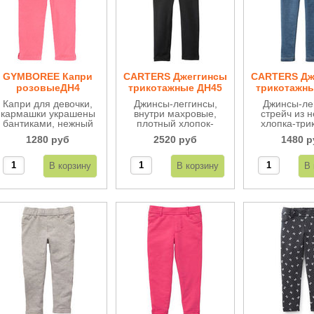
GYMBOREE Капри
CARTERS Джеггинсы
CARTERS Дж
розовыеДН4
трикотажные ДН45
трикотажн
Капри для девочки,
Джинсы-леггинсы,
Джинсы-ле
кармашки украшены
внутри махровые,
стрейч из 
бантиками, нежный
плотный хлопок-
хлопка-три
твил-стрейч, по бокам
стрейч, очень
внутри мах
1280 руб
2520 руб
1480 р
разрезики, молния по
удобные, сверху на
очень стил
боковому шву, на
мягкой широкой
удобны
поясе внутри
резинке с имитацией
регулируется, очень
джинсовой застежки.
удобные и красивые.