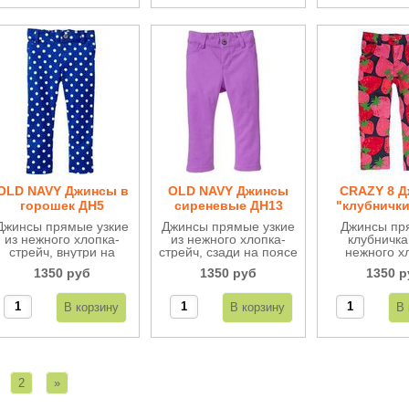
OLD NAVY Джинсы в
OLD NAVY Джинсы
CRAZY 8 
горошек ДН5
сиреневые ДН13
"клубнички
Джинсы прямые узкие
Джинсы прямые узкие
Джинсы пр
из нежного хлопка-
из нежного хлопка-
клубничка
стрейч, внутри на
стрейч, сзади на поясе
нежного х
поясе регулируются.
резинка, не длинные
стрейч, сти
1350 руб
1350 руб
1350 р
по щиколотку.
яркие
2
»