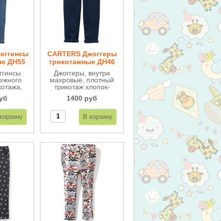
еггинсы
CARTERS Джоггеры
ые ДН55
трикотажные ДН46
ггинсы
Джоггеры, внутри
нежного
махровые, плотный
котажа,
трикотаж хлопок-
ровые,
стрейч, очень
уб
1400 руб
ьные и
удобные, сбоку
е.
кармашки, внизу
модные отвороты,
сверху на широкой
резинке с
оригинальной
отделкой бантом.