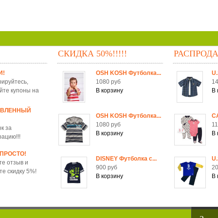
СКИДКА 50%!!!!!
РАСПРОД
И!
OSH KOSH Футболка...
U.
рируйтесь,
1080 руб
14
йте купоны на
ОВЛЕННЫЙ
OSH KOSH Футболка...
C
1080 руб
11
к за
рацию!!!
 ПРОСТО!
DISNEY Футболка c...
U.
те отзыв и
900 руб
20
те скидку 5%!