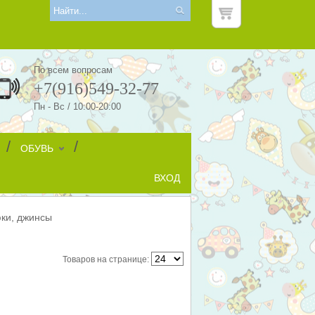
По всем вопросам
+7(916)549-32-77
Пн - Вс / 10:00-20:00
/
/
ОБУВЬ
ВХОД
ки, джинсы
Товаров на странице: