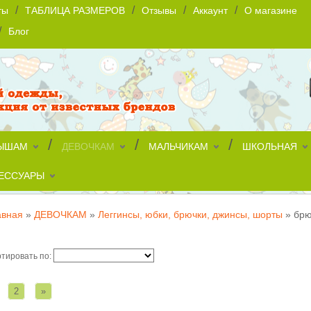
/
/
/
/
ты
ТАБЛИЦА РАЗМЕРОВ
Отзывы
Аккаунт
О магазине
/
Блог
/
/
/
ЫШАМ
ДЕВОЧКАМ
МАЛЬЧИКАМ
ШКОЛЬНАЯ
ЕССУАРЫ
авная
»
ДЕВОЧКАМ
»
Леггинсы, юбки, брючки, джинсы, шорты
»
брю
рюки, джинсы
тировать по:
2
»