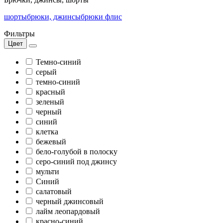
шорты
брюки, джинсы
брюки флис
Фильтры
Цвет
Темно-синий
серый
темно-синий
красный
зеленый
черный
синий
клетка
бежевый
бело-голубой в полоску
серо-синий под джинсу
мульти
Синий
салатовый
черный джинсовый
лайм леопардовый
красно-синий