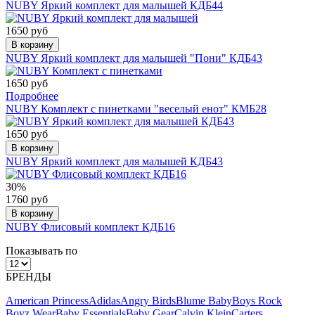
NUBY Яркий комплект для малышей КДБ44
1650 руб
В корзину
NUBY Яркий комплект для малышей "Пони" КДБ43
1650 руб
Подробнее
NUBY Комплект с пинетками "веселый енот" КМБ28
1650 руб
В корзину
NUBY Яркий комплект для малышей КДБ43
30%
1760 руб
В корзину
NUBY Флисовый комплект КДБ16
Показывать по
БРЕНДЫ
American Princess
Adidas
Angry Birds
Blume Baby
Boys Rock
Boyz Wear
Baby Essentials
Baby Gear
Calvin Klein
Carters