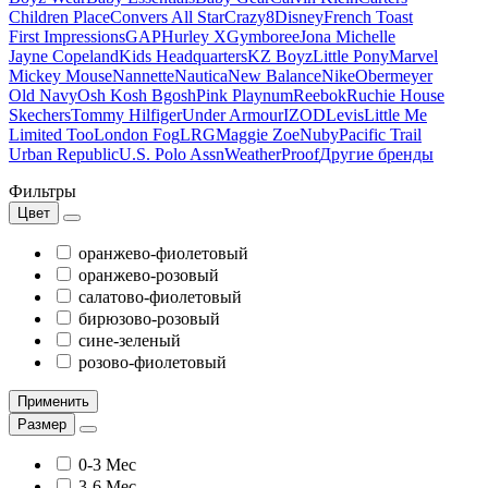
Children Place
Convers All Star
Crazy8
Disney
French Toast
First Impressions
GAP
Hurley X
Gymboree
Jona Michelle
Jayne Copeland
Kids Headquarters
KZ Boyz
Little Pony
Marvel
Mickey Mouse
Nannette
Nautica
New Balance
Nike
Obermeyer
Old Navy
Osh Kosh Bgosh
Pink Playnum
Reebok
Ruchie House
Skechers
Tommy Hilfiger
Under Armour
IZOD
Levis
Little Me
Limited Too
London Fog
LRG
Maggie Zoe
Nuby
Pacific Trail
Urban Republic
U.S. Polo Assn
WeatherProof
Другие бренды
Фильтры
Цвет
оранжево-фиолетовый
оранжево-розовый
салатово-фиолетовый
бирюзово-розовый
сине-зеленый
розово-фиолетовый
Применить
Размер
0-3 Мес
3-6 Мес