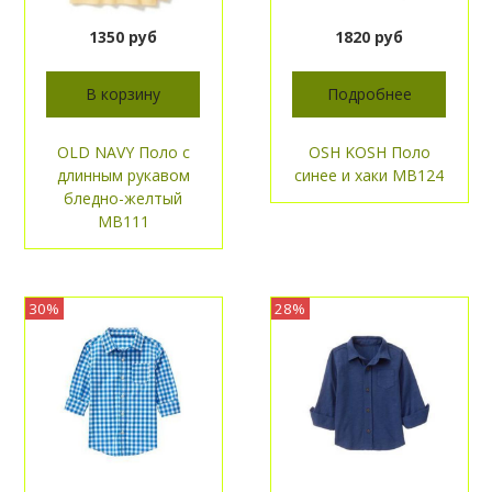
1350 руб
1820 руб
В корзину
Подробнее
OLD NAVY Поло с
OSH KOSH Поло
длинным рукавом
синее и хаки МВ124
бледно-желтый
МВ111
30%
28%