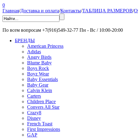
0
Главная
/
Доставка и оплата
/
Контакты
/
ТАБЛИЦА РАЗМЕРОВ
/
О
По всем вопросам
+7(916)549-32-77
Пн - Вс / 10:00-20:00
БРЕНДЫ
American Princess
Adidas
Angry Birds
Blume Baby
Boys Rock
Boyz Wear
Baby Essentials
Baby Gear
Calvin Klein
Carters
Children Place
Convers All Star
Crazy8
Disney
French Toast
First Impressions
GAP