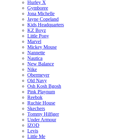
Hurley X
Gymboree
Jona Michelle
Jayne Copeland
Kids Headquarters
KZ Boyz
Little Pony
Marvel
Mickey Mouse
Nannette
Nautica
New Balance
Nike
Obermeyer
Old Navy
Osh Kosh Bgosh
Pink Playnum
Reebok
Ruchie House
Skechers
Tommy Hilfiger
Under Armour
IZOD
Levis
Little Me