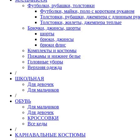
Футболки, рубашки, толстовки
Футболки, майки, поло с коротким рукавом
Толстовки, рубашки, джемпера с длинным рук
Толстовки, жилеты, джемпера теплые
Брючки, джинсы, шорты
шорты
брюки, джинсы
брюки флис
Комплекты и костюмы
Пижамы и нижнее белье
Головные уборы
Верхняя одежда
/
ШКОЛЬНАЯ
Для девочек
Для мальчиков
/
ОБУВЬ
Для мальчиков
Для девочек
КРОССОВКИ
Все кеды
/
КАРНАВАЛЬНЫЕ КОСТЮМЫ