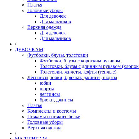
Платья
Головные уборы
Для девочек
Для мальчиков
Верхняя одежда
Для девочек
Для мальчиков
/
ДЕВОЧКАМ
Футболки, блузы, толстовки
Футболки, блузы с коротким рукавом
Толстовки, блузы с длинным рукавом (хлопок
Толстовки, жилеты, кофты (теплые)
Леггинсы, юбки, брючки, джинсы, шорты
юбки
шорты
леггинсы
брюки, джинсы
Платья
Комплекты и костюмы
Пижамы и нижнее белье
Головные уборы
Верхняя одежда
/
МАЛЬЧИКАМ