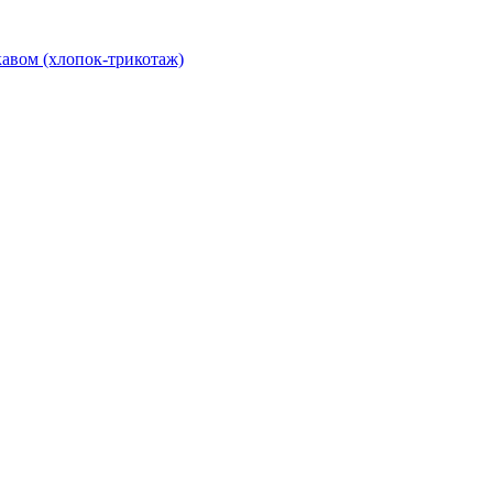
авом (хлопок-трикотаж)