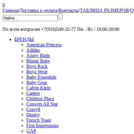
0
Главная
/
Доставка и оплата
/
Контакты
/
ТАБЛИЦА РАЗМЕРОВ
/
О
По всем вопросам
+7(916)549-32-77
Пн - Вс / 10:00-20:00
БРЕНДЫ
American Princess
Adidas
Angry Birds
Blume Baby
Boys Rock
Boyz Wear
Baby Essentials
Baby Gear
Calvin Klein
Carters
Children Place
Convers All Star
Crazy8
Disney
French Toast
First Impressions
GAP