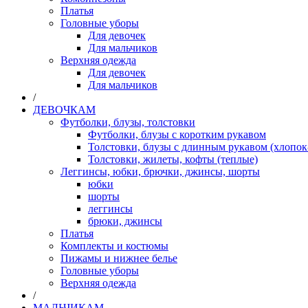
Платья
Головные уборы
Для девочек
Для мальчиков
Верхняя одежда
Для девочек
Для мальчиков
/
ДЕВОЧКАМ
Футболки, блузы, толстовки
Футболки, блузы с коротким рукавом
Толстовки, блузы с длинным рукавом (хлопок
Толстовки, жилеты, кофты (теплые)
Леггинсы, юбки, брючки, джинсы, шорты
юбки
шорты
леггинсы
брюки, джинсы
Платья
Комплекты и костюмы
Пижамы и нижнее белье
Головные уборы
Верхняя одежда
/
МАЛЬЧИКАМ