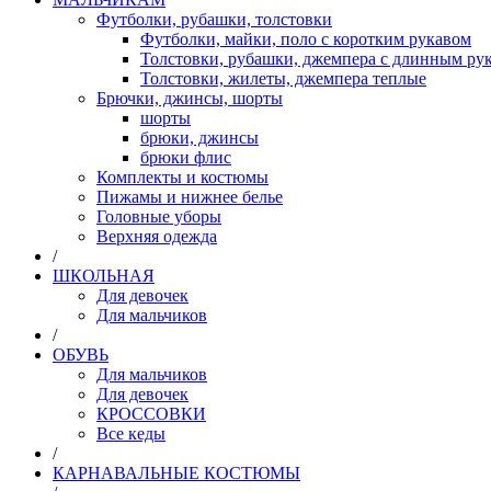
Футболки, рубашки, толстовки
Футболки, майки, поло с коротким рукавом
Толстовки, рубашки, джемпера с длинным рук
Толстовки, жилеты, джемпера теплые
Брючки, джинсы, шорты
шорты
брюки, джинсы
брюки флис
Комплекты и костюмы
Пижамы и нижнее белье
Головные уборы
Верхняя одежда
/
ШКОЛЬНАЯ
Для девочек
Для мальчиков
/
ОБУВЬ
Для мальчиков
Для девочек
КРОССОВКИ
Все кеды
/
КАРНАВАЛЬНЫЕ КОСТЮМЫ