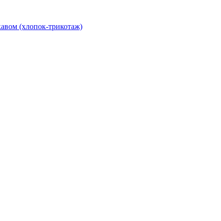
авом (хлопок-трикотаж)