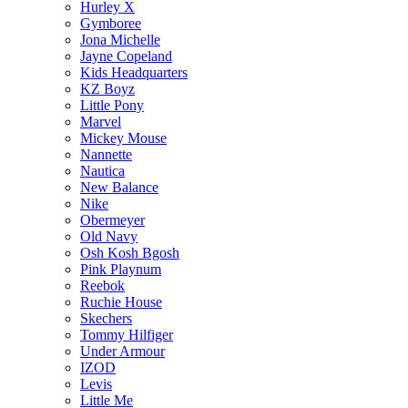
Hurley X
Gymboree
Jona Michelle
Jayne Copeland
Kids Headquarters
KZ Boyz
Little Pony
Marvel
Mickey Mouse
Nannette
Nautica
New Balance
Nike
Obermeyer
Old Navy
Osh Kosh Bgosh
Pink Playnum
Reebok
Ruchie House
Skechers
Tommy Hilfiger
Under Armour
IZOD
Levis
Little Me