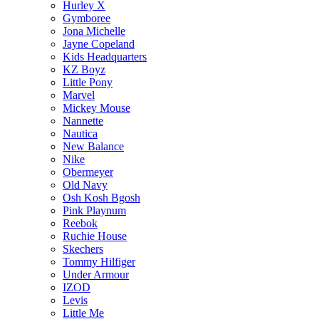
Hurley X
Gymboree
Jona Michelle
Jayne Copeland
Kids Headquarters
KZ Boyz
Little Pony
Marvel
Mickey Mouse
Nannette
Nautica
New Balance
Nike
Obermeyer
Old Navy
Osh Kosh Bgosh
Pink Playnum
Reebok
Ruchie House
Skechers
Tommy Hilfiger
Under Armour
IZOD
Levis
Little Me