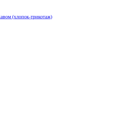
авом (хлопок-трикотаж)