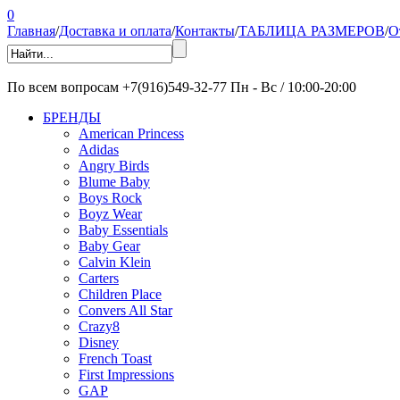
0
Главная
/
Доставка и оплата
/
Контакты
/
ТАБЛИЦА РАЗМЕРОВ
/
О
По всем вопросам
+7(916)549-32-77
Пн - Вс / 10:00-20:00
БРЕНДЫ
American Princess
Adidas
Angry Birds
Blume Baby
Boys Rock
Boyz Wear
Baby Essentials
Baby Gear
Calvin Klein
Carters
Children Place
Convers All Star
Crazy8
Disney
French Toast
First Impressions
GAP