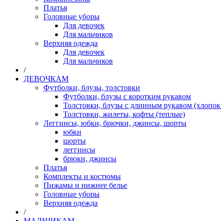
Платья
Головные уборы
Для девочек
Для мальчиков
Верхняя одежда
Для девочек
Для мальчиков
/
ДЕВОЧКАМ
Футболки, блузы, толстовки
Футболки, блузы с коротким рукавом
Толстовки, блузы с длинным рукавом (хлопок
Толстовки, жилеты, кофты (теплые)
Леггинсы, юбки, брючки, джинсы, шорты
юбки
шорты
леггинсы
брюки, джинсы
Платья
Комплекты и костюмы
Пижамы и нижнее белье
Головные уборы
Верхняя одежда
/
МАЛЬЧИКАМ