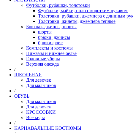
Футболки, рубашки, толстовки
Футболки, майки, поло с коротким рукавом
Толстовки, рубашки, джемпера с длинным рук
Толстовки, жилеты, джемпера теплые
Брючки, джинсы, шорты
шорты
брюки, джинсы
брюки флис
Комплекты и костюмы
Пижамы и нижнее белье
Головные уборы
Верхняя одежда
/
ШКОЛЬНАЯ
Для девочек
Для мальчиков
/
ОБУВЬ
Для мальчиков
Для девочек
КРОССОВКИ
Все кеды
/
КАРНАВАЛЬНЫЕ КОСТЮМЫ