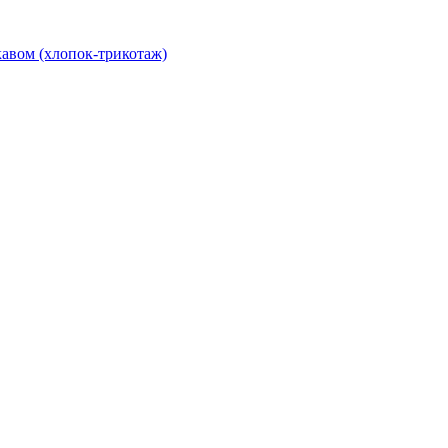
авом (хлопок-трикотаж)