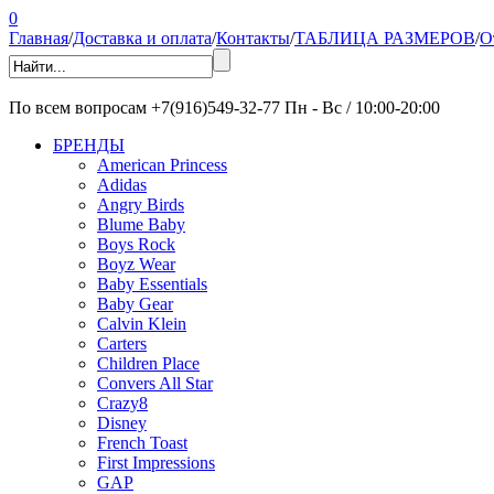
0
Главная
/
Доставка и оплата
/
Контакты
/
ТАБЛИЦА РАЗМЕРОВ
/
О
По всем вопросам
+7(916)549-32-77
Пн - Вс / 10:00-20:00
БРЕНДЫ
American Princess
Adidas
Angry Birds
Blume Baby
Boys Rock
Boyz Wear
Baby Essentials
Baby Gear
Calvin Klein
Carters
Children Place
Convers All Star
Crazy8
Disney
French Toast
First Impressions
GAP