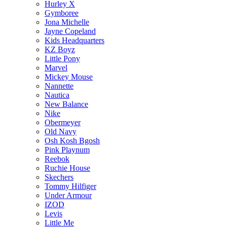
Hurley X
Gymboree
Jona Michelle
Jayne Copeland
Kids Headquarters
KZ Boyz
Little Pony
Marvel
Mickey Mouse
Nannette
Nautica
New Balance
Nike
Obermeyer
Old Navy
Osh Kosh Bgosh
Pink Playnum
Reebok
Ruchie House
Skechers
Tommy Hilfiger
Under Armour
IZOD
Levis
Little Me