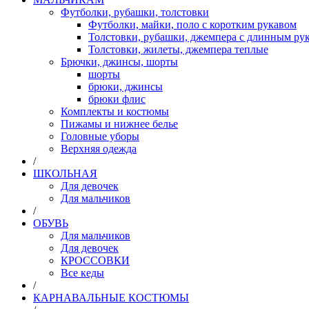
Футболки, рубашки, толстовки
Футболки, майки, поло с коротким рукавом
Толстовки, рубашки, джемпера с длинным рук
Толстовки, жилеты, джемпера теплые
Брючки, джинсы, шорты
шорты
брюки, джинсы
брюки флис
Комплекты и костюмы
Пижамы и нижнее белье
Головные уборы
Верхняя одежда
/
ШКОЛЬНАЯ
Для девочек
Для мальчиков
/
ОБУВЬ
Для мальчиков
Для девочек
КРОССОВКИ
Все кеды
/
КАРНАВАЛЬНЫЕ КОСТЮМЫ