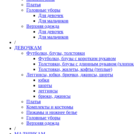
Платья
Головные уборы
Для девочек
Для мальчиков
Верхняя одежда
Для девочек
Для мальчиков
/
ДЕВОЧКАМ
Футболки, блузы, толстовки
Футболки, блузы с коротким рукавом
Толстовки, блузы с длинным рукавом (хлопок
Толстовки, жилеты, кофты (теплые)
Леггинсы, юбки, брючки, джинсы, шорты
юбки
шорты
леггинсы
брюки, джинсы
Платья
Комплекты и костюмы
Пижамы и нижнее белье
Головные уборы
Верхняя одежда
/
МАЛЬЧИКАМ