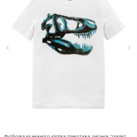
Футболка из нежного хлопка-трикотажа, рисунок "скелет