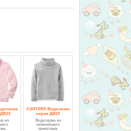
долазка
CARTERS Водолазка
 ДВ22
серая ДВ22
ка из
Водолазка из
шего
нежнейшего
ажа,
трикотажа,