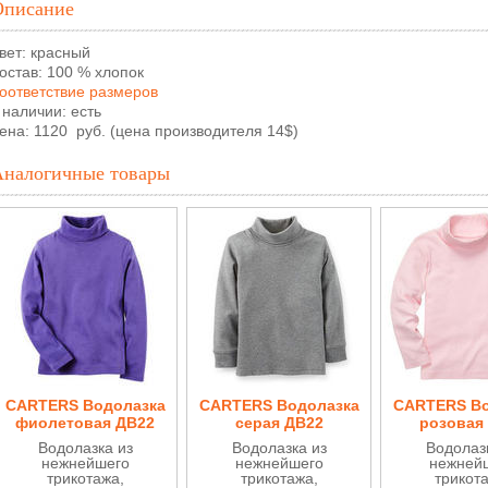
Описание
вет: красный
остав: 100 % хлопок
оответствие размеров
 наличии: есть
ена: 1120 руб. (цена производителя 14$)
Аналогичные товары
CARTERS Водолазка
CARTERS Водолазка
CARTERS Во
фиолетовая ДВ22
серая ДВ22
розовая
Водолазка из
Водолазка из
Водолаз
нежнейшего
нежнейшего
нежней
трикотажа,
трикотажа,
трикот