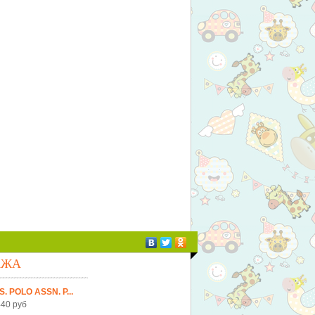
АЖА
S. POLO ASSN. Р...
40 руб