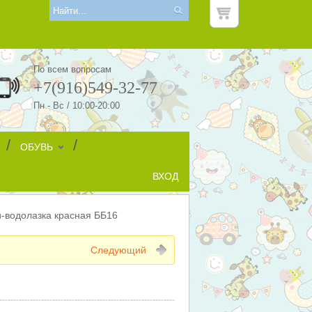
По всем вопросам
+7(916)549-32-77
Пн - Вс / 10:00-20:00
/
/
ОБУВЬ
ВХОД
водолазка красная ББ16
Следующий