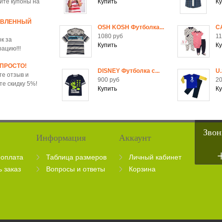
йте купоны на
ОВЛЕННЫЙ
OSH KOSH Футболка...
C
1080 руб
11
к за
рацию!!!
 ПРОСТО!
DISNEY Футболка c...
U.
те отзыв и
900 руб
20
те скидку 5%!
Звон
Информация
Аккаунт
 оплата
Таблица размеров
Личный кабинет
ь заказ
Вопросы и ответы
Корзина