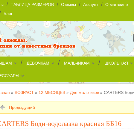
/
/
/
/
ты
ТАБЛИЦА РАЗМЕРОВ
Отзывы
Аккаунт
О магазине
/
Блог
/
/
/
ЫШАМ
ДЕВОЧКАМ
МАЛЬЧИКАМ
ШКОЛЬНАЯ
ЕССУАРЫ
авная
»
ВОЗРАСТ
»
12 МЕСЯЦЕВ
»
Для мальчиков
»
CARTERS Боди-
Предыдущий
CARTERS Боди-водолазка красная ББ16