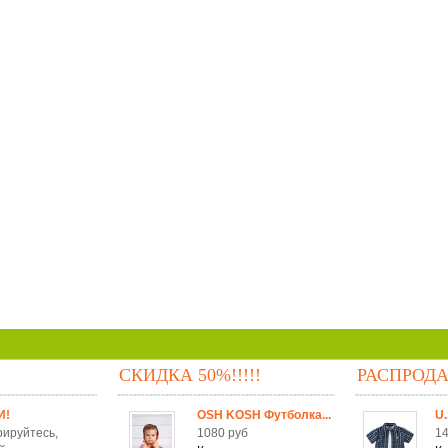
СКИДКА 50%!!!!!
РАСПРОД
И!
OSH KOSH Футболка...
U.
рируйтесь,
1080 руб
14