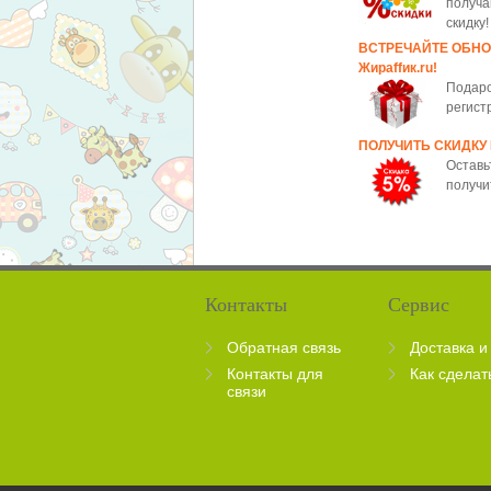
получа
скидку!
ВСТРЕЧАЙТЕ ОБН
Жираffик.ru!
Подаро
регист
ПОЛУЧИТЬ СКИДКУ
Оставь
получи
Контакты
Сервис
Обратная связь
Доставка и
Контакты для
Как сделат
связи