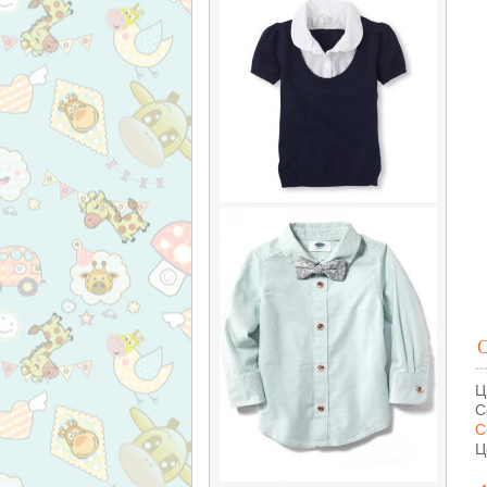
Ц
С
С
Ц