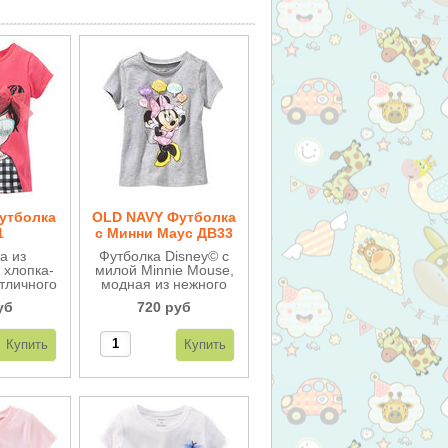
утболка
OLD NAVY Футболка
1
с Минни Маус ДВ33
а из
Футболка Disney© с
 хлопка-
милой Minnie Mouse,
отличного
модная из нежного
яркая и
хлопка-трикотажа.
уб
720 руб
ая.