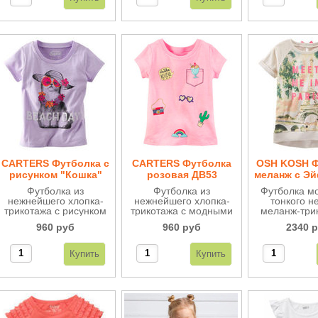
первоначальных вид
после
многочисленных
стирок.
CARTERS Футболка с
CARTERS Футболка
OSH KOSH Ф
рисунком "Кошка"
розовая ДВ53
меланж с Э
ДВ53
башней 
Футболка из
Футболка из
Футболка м
нежнейшего хлопка-
нежнейшего хлопка-
тонкого н
трикотажа с рисунком
трикотажа с модными
меланж-три
"модница кошка".
рисунками.
оригина
960 руб
960 руб
2340 
рисунком "
башня". На
отвороты, н
романтичный