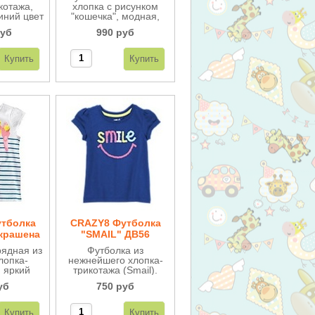
котажа,
хлопка c рисунком
иний цвет
"кошечка", модная,
исунок
качественная и
руб
990 руб
Модная,
удобная.
тличного
ва.
тболка
CRAZY8 Футболка
украшена
"SMAIL" ДВ56
з ткани
рядная из
Футболка из
6
лопка-
нежнейшего хлопка-
, яркий
трикотажа (Smail).
пугаи",
уб
750 руб
етами из
.