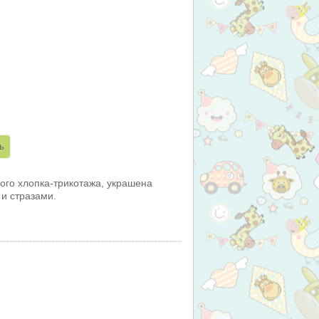
ого хлопка-трикотажа, украшена
и стразами.