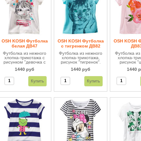
OSH KOSH Футболка
OSH KOSH Футболка
OSH KOSH Ф
белая ДВ47
с тигренком ДВ82
ДВ8
Футболка из нежного
Футболка из нежного
Футболка из
хлопка-трикотажа с
хлопка-трикотажа,
хлопка-три
рисунком "девочка с
рисунок "тигренок".
рисунок "ц
птичкой".
Яркий голубой,
Отличное к
1440 руб
1440 руб
1440 
удобство и отличное
нежные ц
качество порадуют
маленьких модниц.