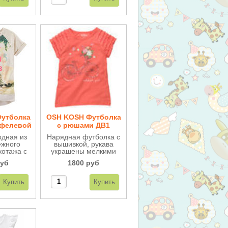
утболка
OSH KOSH Футболка
йфелевой
с рюшами ДВ1
ДВ86
одная из
Нарядная футболка с
ежного
вышивкой, рукава
котажа с
украшены мелкими
льным
рюшами. Очень
руб
1800 руб
эйфелева
качественная и
 рукавах
нежная футболочка.
а спинке
 бантик.