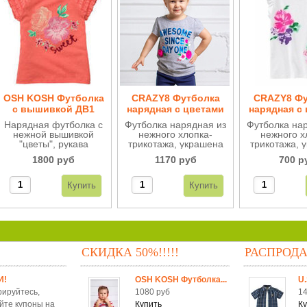
OSH KOSH Футболка
CRAZY8 Футболка
CRAZY8 Фу
с вышивкой ДВ1
нарядная c цветами
нарядная c
из ткани ДВ56
из ткани
Нарядная футболка с
Футболка нарядная из
Футболка на
нежной вышивкой
нежного хлопка-
нежного х
"цветы", рукава
трикотажа, украшена
трикотажа, 
украшены мелкими
цветами из ткани и
ярким рис
1800 руб
1170 руб
700 р
рюшами. Отличное
блестящей яркой
цветами из
качество и особый
надписью.
шарм порадует наших
модниц.
СКИДКА 50%!!!!!
РАСПРОД
И!
OSH KOSH Футболка...
U.
рируйтесь,
1080 руб
14
йте купоны на