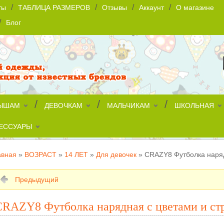
/
/
/
/
ты
ТАБЛИЦА РАЗМЕРОВ
Отзывы
Аккаунт
О магазине
/
Блог
/
/
/
ЫШАМ
ДЕВОЧКАМ
МАЛЬЧИКАМ
ШКОЛЬНАЯ
ЕССУАРЫ
авная
»
ВОЗРАСТ
»
14 ЛЕТ
»
Для девочек
»
CRAZY8 Футболка наряд
Предыдущий
CRAZY8 Футболка нарядная c цветами и ст