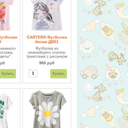
утболка
CARTERS Футболка
3
белая ДВ51
 нежного
Футболка из
котажа,
нежнейшего хлопка-
веты".
трикотажа с рисунком
ачество,
и оригинальными
руб
960 руб
вета.
бабочками из тюли.
Отличное качество,
сохраняет
первоначальный вид
после
многочисленных
стирок.