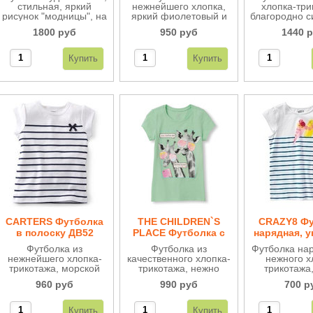
стильная, яркий
нежнейшего хлопка,
хлопка-три
рисунок "модницы", на
яркий фиолетовый и
благородно с
спинке в полоску, из
красивая бабочка
и яркий р
1800 руб
950 руб
1440 
нежного хлопка-
придают особый
"цветы". 
трикотажа. Очень
шарм. Известный
удобная, о
стильная и удобная.
американский
качест
бренд CRAZY8
известен во всем
мире, как
производитель
качественной и
стильной одежды.
CARTERS Футболка
THE CHILDREN`S
CRAZY8 Фу
в полоску ДВ52
PLACE Футболка с
нарядная, 
жирафами ДВ92
цветами и
Футболка из
Футболка из
Футболка на
ДВ5
нежнейшего хлопка-
качественного хлопка-
нежного х
трикотажа, морской
трикотажа, нежно
трикотажа
стиль, в полоску.
зеленого цвета,
рисунок "по
960 руб
990 руб
700 р
Отличное качество
рисунок "модные
украшена цв
трикотажа позволяет
жирафы".
ткани
сохранять