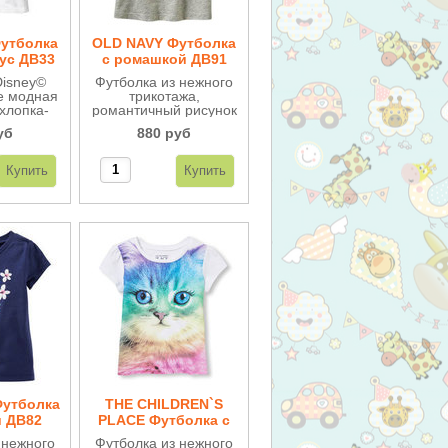
утболка
OLD NAVY Футболка
ус ДВ33
с ромашкой ДВ91
Disney©
Футболка из нежного
e модная
трикотажа,
хлопка-
романтичный рисунок
 Любимые
"ромашка". Отличное
уб
880 руб
тличное
качество, сохраняет
орадуют
прежний вид после
дниц.
многочисленных
стирок.
утболка
THE CHILDREN`S
и ДВ82
PLACE Футболка с
кошечкой ДВ92
 нежного
Футболка из нежного