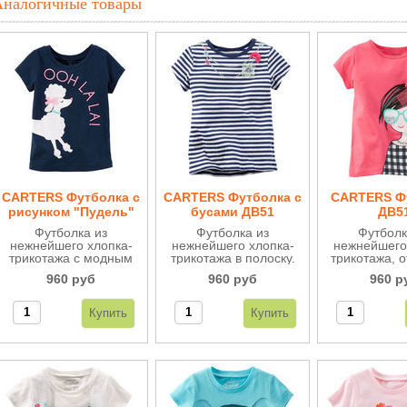
Аналогичные товары
CARTERS Футболка с
CARTERS Футболка с
CARTERS Ф
рисунком "Пудель"
бусами ДВ51
ДВ5
ДВ53
Футболка из
Футболка из
Футболк
нежнейшего хлопка-
нежнейшего хлопка-
нежнейшего
трикотажа с модным
трикотажа в полоску.
трикотажа, 
рисунком собачки
Нарядная имитация
качества, 
960 руб
960 руб
960 р
"Пудель".
украшения - бусы.
стильн