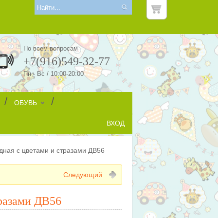
По всем вопросам
+7(916)549-32-77
Пн - Вс / 10:00-20:00
/
/
ОБУВЬ
ВХОД
ная c цветами и стразами ДВ56
Следующий
разами ДВ56