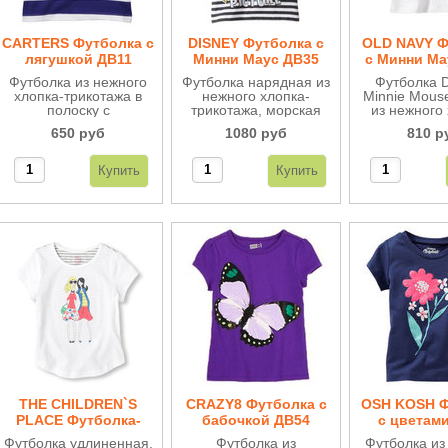
CARTERS Футболка с
DISNEY Футболка с
OLD NAVY Ф
лягушкой ДВ11
Минни Маус ДВ35
с Минни Ма
Футболка из нежного
Футболка нарядная из
Футболка 
хлопка-трикотажа в
нежного хлопка-
Minnie Mous
полоску с
трикотажа, морская
из нежного 
аппликацией
полоска и блестящая
трикотажа.
650 руб
1080 руб
810 р
"лягушонок". Яркая,
аппликация (minnie
герои и о
удобная, отличного
mouse) создают
качество п
качества.
неповторимый образ.
наших мо
THE CHILDREN`S
CRAZY8 Футболка с
OSH KOSH Ф
PLACE Футболка-
бабочкой ДВ54
с цветам
туника ДВ93
Футболка удлиненная,
Футболка из
Футболка из