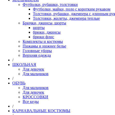
Футболки, рубашки, толстовки
Футболки, майки, поло с коротким рукавом
Толстовки, рубашки, джемпера с длинным рук
Толстовки, жилеты, джемпера теплые
Брючки, джинсы, шорты
шорты
брюки, джинсы
брюки флис
Комплекты и костюмы
Пижамы и нижнее белье
Головные уборы
Верхняя одежда
/
ШКОЛЬНАЯ
Для девочек
Для мальчиков
/
ОБУВЬ
Для мальчиков
Для девочек
КРОССОВКИ
Все кеды
/
КАРНАВАЛЬНЫЕ КОСТЮМЫ