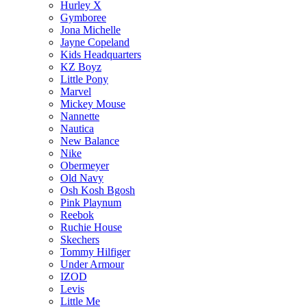
Hurley X
Gymboree
Jona Michelle
Jayne Copeland
Kids Headquarters
KZ Boyz
Little Pony
Marvel
Mickey Mouse
Nannette
Nautica
New Balance
Nike
Obermeyer
Old Navy
Osh Kosh Bgosh
Pink Playnum
Reebok
Ruchie House
Skechers
Tommy Hilfiger
Under Armour
IZOD
Levis
Little Me