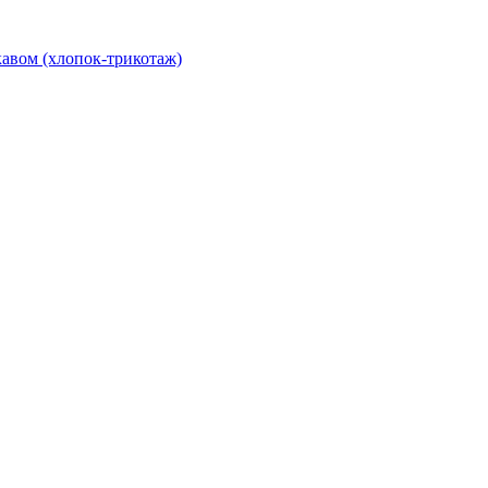
авом (хлопок-трикотаж)