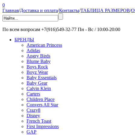
0
Главная
/
Доставка и оплата
/
Контакты
/
ТАБЛИЦА РАЗМЕРОВ
/
О
По всем вопросам
+7(916)549-32-77
Пн - Вс / 10:00-20:00
БРЕНДЫ
American Princess
Adidas
Angry Birds
Blume Baby
Boys Rock
Boyz Wear
Baby Essentials
Baby Gear
Calvin Klein
Carters
Children Place
Convers All Star
Crazy8
Disney
French Toast
First Impressions
GAP