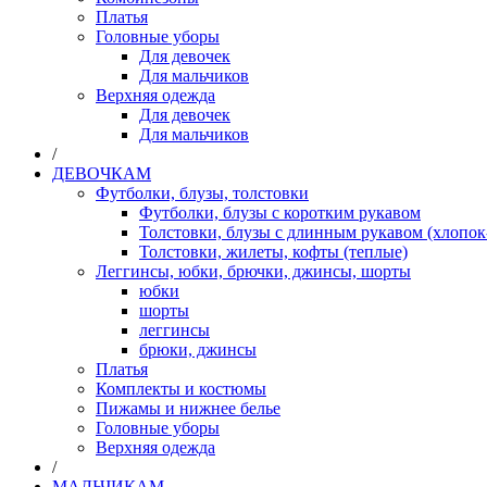
Платья
Головные уборы
Для девочек
Для мальчиков
Верхняя одежда
Для девочек
Для мальчиков
/
ДЕВОЧКАМ
Футболки, блузы, толстовки
Футболки, блузы с коротким рукавом
Толстовки, блузы с длинным рукавом (хлопок
Толстовки, жилеты, кофты (теплые)
Леггинсы, юбки, брючки, джинсы, шорты
юбки
шорты
леггинсы
брюки, джинсы
Платья
Комплекты и костюмы
Пижамы и нижнее белье
Головные уборы
Верхняя одежда
/
МАЛЬЧИКАМ