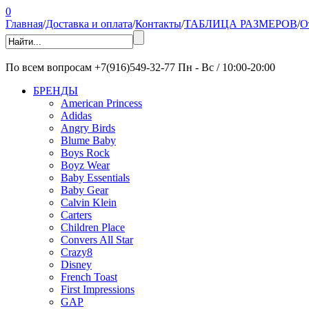
0
Главная
/
Доставка и оплата
/
Контакты
/
ТАБЛИЦА РАЗМЕРОВ
/
О
По всем вопросам
+7(916)549-32-77
Пн - Вс / 10:00-20:00
БРЕНДЫ
American Princess
Adidas
Angry Birds
Blume Baby
Boys Rock
Boyz Wear
Baby Essentials
Baby Gear
Calvin Klein
Carters
Children Place
Convers All Star
Crazy8
Disney
French Toast
First Impressions
GAP