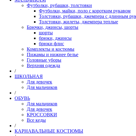
Футболки, рубашки, толстовки
Футболки, майки, поло с коротким рукавом
Толстовки, рубашки, джемпера с длинным рук
Толстовки, жилеты, джемпера теплые
Брючки, джинсы, шорты
шорты
брюки, джинсы
брюки флис
Комплекты и костюмы
Пижамы и нижнее белье
Головные уборы
Верхняя одежда
/
ШКОЛЬНАЯ
Для девочек
Для мальчиков
/
ОБУВЬ
Для мальчиков
Для девочек
КРОССОВКИ
Все кеды
/
КАРНАВАЛЬНЫЕ КОСТЮМЫ