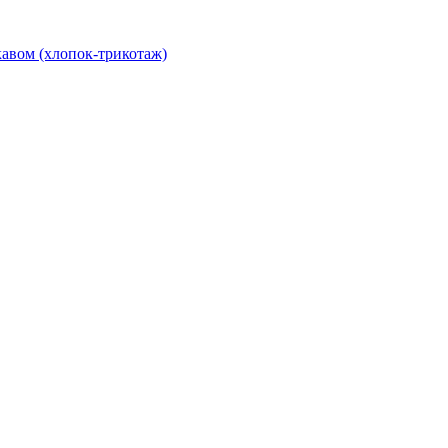
авом (хлопок-трикотаж)