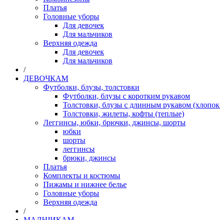
Платья
Головные уборы
Для девочек
Для мальчиков
Верхняя одежда
Для девочек
Для мальчиков
/
ДЕВОЧКАМ
Футболки, блузы, толстовки
Футболки, блузы с коротким рукавом
Толстовки, блузы с длинным рукавом (хлопок
Толстовки, жилеты, кофты (теплые)
Леггинсы, юбки, брючки, джинсы, шорты
юбки
шорты
леггинсы
брюки, джинсы
Платья
Комплекты и костюмы
Пижамы и нижнее белье
Головные уборы
Верхняя одежда
/
МАЛЬЧИКАМ