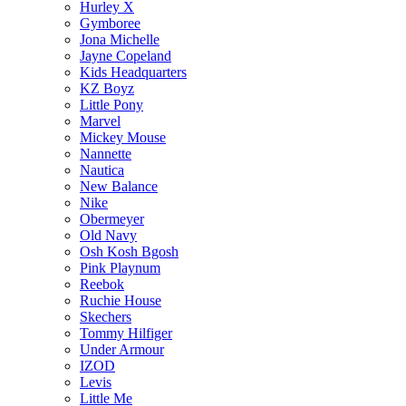
Hurley X
Gymboree
Jona Michelle
Jayne Copeland
Kids Headquarters
KZ Boyz
Little Pony
Marvel
Mickey Mouse
Nannette
Nautica
New Balance
Nike
Obermeyer
Old Navy
Osh Kosh Bgosh
Pink Playnum
Reebok
Ruchie House
Skechers
Tommy Hilfiger
Under Armour
IZOD
Levis
Little Me