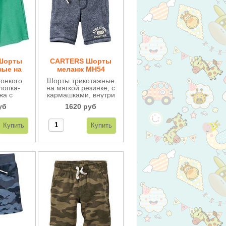
Шорты
CARTERS Шорты
ные на
меланж МН54
 МН31
тонкого
Шорты трикотажные
лопка-
на мягкой резинке, с
жа с
кармашками, внутри
 пояс на
махровые, модная
уб
1620 руб
ке, очень
расцветка "меланж",
ые.
очень удобные.
ерят.