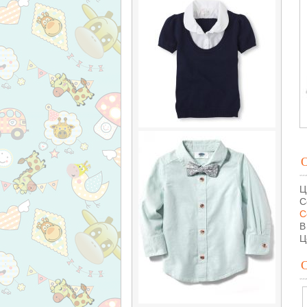
Ц
С
С
В
Ц