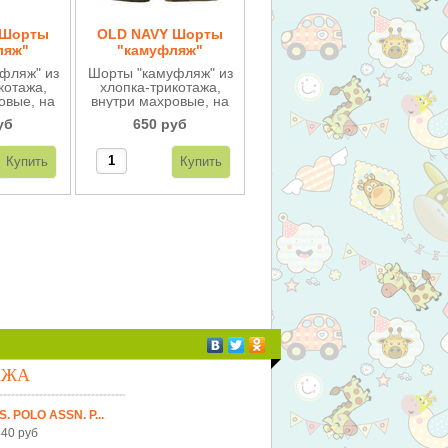
 Шорты
OLD NAVY Шорты
ляж"
"камуфляж"
ые МН47
трикотажные МН47
фляж" из
Шорты "камуфляж" из
котажа,
хлопка-трикотажа,
овые, на
внутри махровые, на
я вязаная
поясе мягкая вязаная
уб
650 руб
 Очень
резинка. Очень
 легко
удобные, легко
тся.
одеваются.
АЖА
S. POLO ASSN. Р...
40 руб