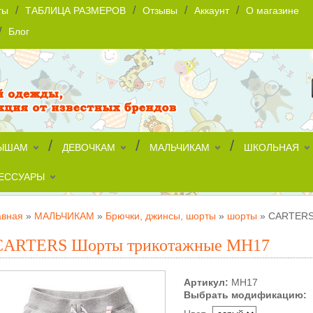
/
/
/
/
ты
ТАБЛИЦА РАЗМЕРОВ
Отзывы
Аккаунт
О магазине
/
Блог
/
/
/
ЫШАМ
ДЕВОЧКАМ
МАЛЬЧИКАМ
ШКОЛЬНАЯ
ЕССУАРЫ
авная
»
МАЛЬЧИКАМ
»
Брючки, джинсы, шорты
»
шорты
»
CARTERS
CARTERS Шорты трикотажные МН17
Артикул:
МН17
Выбрать модификацию: