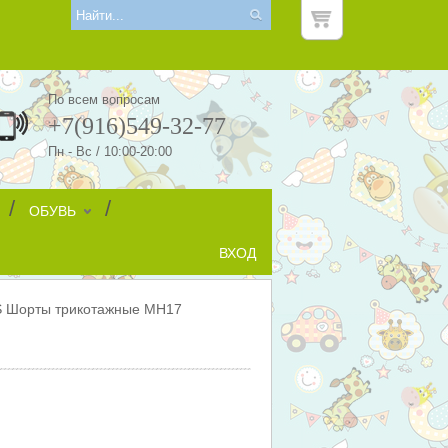
По всем вопросам
+7(916)549-32-77
Пн - Вс / 10:00-20:00
/
/
ОБУВЬ
ВХОД
 Шорты трикотажные МН17