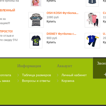
йте купоны на
ОВЛЕННЫЙ
OSH KOSH Футболка...
C
1080 руб
11
к за
рацию!!!
 ПРОСТО!
DISNEY Футболка c...
U.
те отзыв и
900 руб
20
те скидку 5%!
Звон
Информация
Аккаунт
 оплата
Таблица размеров
Личный кабинет
ь заказ
Вопросы и ответы
Корзина