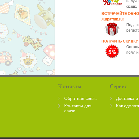
получа
скидку!
ВСТРЕЧАЙТЕ ОБН
Жираffик.ru!
Подаро
регист
ПОЛУЧИТЬ СКИДКУ
Оставь
получи
Контакты
Сервис
Обратная связь
Доставка и
Контакты для
Как сделат
связи