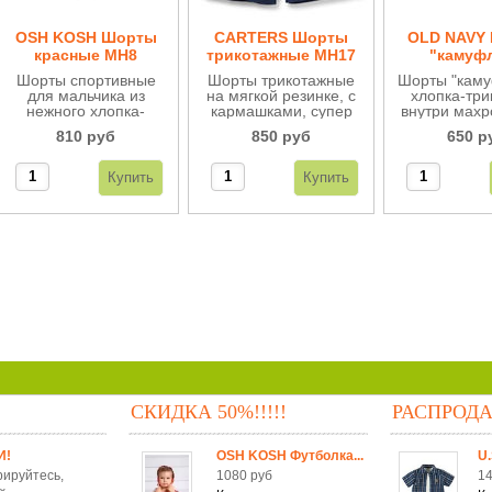
OSH KOSH Шорты
CARTERS Шорты
OLD NAVY
красные МН8
трикотажные МН17
"камуф
трикотажн
Шорты спортивные
Шорты трикотажные
Шорты "каму
для мальчика из
на мягкой резинке, с
хлопка-три
нежного хлопка-
кармашками, супер
внутри махр
трикотажа.
удобные.
поясе мягка
810 руб
850 руб
650 р
резинка.
удобные,
одеваю
СКИДКА 50%!!!!!
РАСПРОД
И!
OSH KOSH Футболка...
U.
рируйтесь,
1080 руб
14