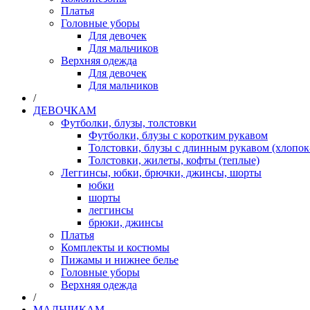
Платья
Головные уборы
Для девочек
Для мальчиков
Верхняя одежда
Для девочек
Для мальчиков
/
ДЕВОЧКАМ
Футболки, блузы, толстовки
Футболки, блузы с коротким рукавом
Толстовки, блузы с длинным рукавом (хлопок
Толстовки, жилеты, кофты (теплые)
Леггинсы, юбки, брючки, джинсы, шорты
юбки
шорты
леггинсы
брюки, джинсы
Платья
Комплекты и костюмы
Пижамы и нижнее белье
Головные уборы
Верхняя одежда
/
МАЛЬЧИКАМ