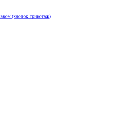
авом (хлопок-трикотаж)