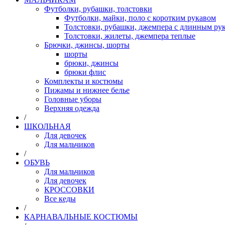
Футболки, рубашки, толстовки
Футболки, майки, поло с коротким рукавом
Толстовки, рубашки, джемпера с длинным рук
Толстовки, жилеты, джемпера теплые
Брючки, джинсы, шорты
шорты
брюки, джинсы
брюки флис
Комплекты и костюмы
Пижамы и нижнее белье
Головные уборы
Верхняя одежда
/
ШКОЛЬНАЯ
Для девочек
Для мальчиков
/
ОБУВЬ
Для мальчиков
Для девочек
КРОССОВКИ
Все кеды
/
КАРНАВАЛЬНЫЕ КОСТЮМЫ