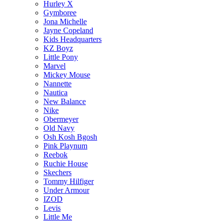
Hurley X
Gymboree
Jona Michelle
Jayne Copeland
Kids Headquarters
KZ Boyz
Little Pony
Marvel
Mickey Mouse
Nannette
Nautica
New Balance
Nike
Obermeyer
Old Navy
Osh Kosh Bgosh
Pink Playnum
Reebok
Ruchie House
Skechers
Tommy Hilfiger
Under Armour
IZOD
Levis
Little Me