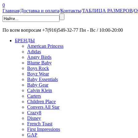
0
Главная
/
Доставка и оплата
/
Контакты
/
ТАБЛИЦА РАЗМЕРОВ
/
О
По всем вопросам
+7(916)549-32-77
Пн - Вс / 10:00-20:00
БРЕНДЫ
American Princess
Adidas
Angry Birds
Blume Baby
Boys Rock
Boyz Wear
Baby Essentials
Baby Gear
Calvin Klein
Carters
Children Place
Convers All Star
Crazy8
Disney
French Toast
First Impressions
GAP