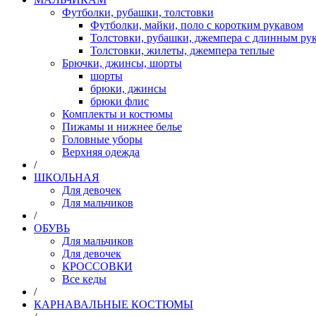
Футболки, рубашки, толстовки
Футболки, майки, поло с коротким рукавом
Толстовки, рубашки, джемпера с длинным рук
Толстовки, жилеты, джемпера теплые
Брючки, джинсы, шорты
шорты
брюки, джинсы
брюки флис
Комплекты и костюмы
Пижамы и нижнее белье
Головные уборы
Верхняя одежда
/
ШКОЛЬНАЯ
Для девочек
Для мальчиков
/
ОБУВЬ
Для мальчиков
Для девочек
КРОССОВКИ
Все кеды
/
КАРНАВАЛЬНЫЕ КОСТЮМЫ