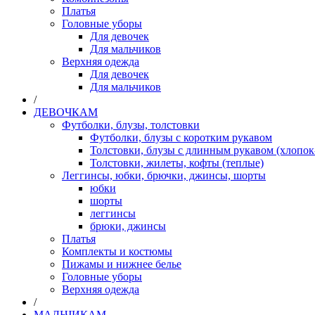
Платья
Головные уборы
Для девочек
Для мальчиков
Верхняя одежда
Для девочек
Для мальчиков
/
ДЕВОЧКАМ
Футболки, блузы, толстовки
Футболки, блузы с коротким рукавом
Толстовки, блузы с длинным рукавом (хлопок
Толстовки, жилеты, кофты (теплые)
Леггинсы, юбки, брючки, джинсы, шорты
юбки
шорты
леггинсы
брюки, джинсы
Платья
Комплекты и костюмы
Пижамы и нижнее белье
Головные уборы
Верхняя одежда
/
МАЛЬЧИКАМ