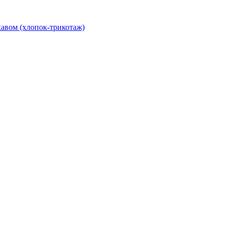
авом (хлопок-трикотаж)