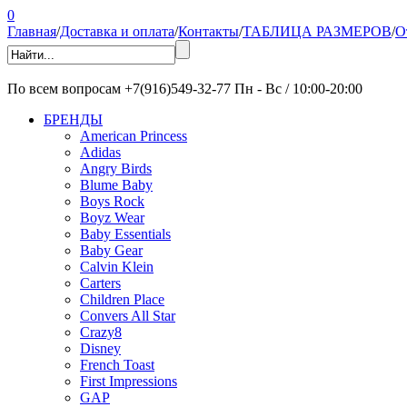
0
Главная
/
Доставка и оплата
/
Контакты
/
ТАБЛИЦА РАЗМЕРОВ
/
О
По всем вопросам
+7(916)549-32-77
Пн - Вс / 10:00-20:00
БРЕНДЫ
American Princess
Adidas
Angry Birds
Blume Baby
Boys Rock
Boyz Wear
Baby Essentials
Baby Gear
Calvin Klein
Carters
Children Place
Convers All Star
Crazy8
Disney
French Toast
First Impressions
GAP