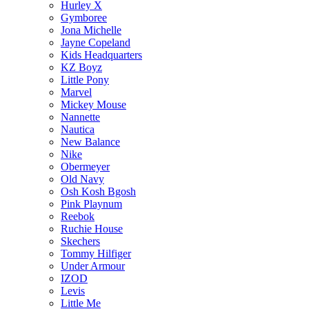
Hurley X
Gymboree
Jona Michelle
Jayne Copeland
Kids Headquarters
KZ Boyz
Little Pony
Marvel
Mickey Mouse
Nannette
Nautica
New Balance
Nike
Obermeyer
Old Navy
Osh Kosh Bgosh
Pink Playnum
Reebok
Ruchie House
Skechers
Tommy Hilfiger
Under Armour
IZOD
Levis
Little Me