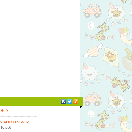
АЖА
S. POLO ASSN. Р...
40 руб