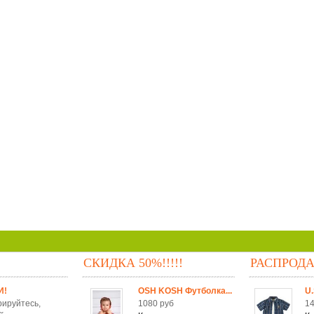
СКИДКА 50%!!!!!
РАСПРОД
И!
OSH KOSH Футболка...
U.
рируйтесь,
1080 руб
14