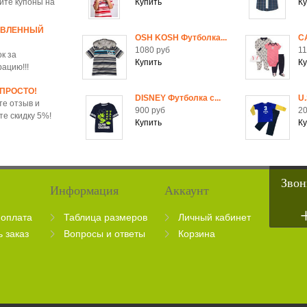
йте купоны на
ОВЛЕННЫЙ
OSH KOSH Футболка...
C
1080 руб
11
к за
рацию!!!
 ПРОСТО!
DISNEY Футболка c...
U.
те отзыв и
900 руб
20
те скидку 5%!
Звон
Информация
Аккаунт
 оплата
Таблица размеров
Личный кабинет
ь заказ
Вопросы и ответы
Корзина