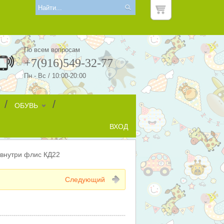
По всем вопросам
+7(916)549-32-77
Пн - Вс / 10:00-20:00
/
/
ОБУВЬ
ВХОД
внутри флис КД22
Следующий