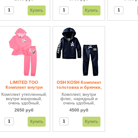
и брючки на мягкой
на мягкой резинке
капюшоном 
резинке украшены
украшены яркой
на мягкой р
надписью и
надписью.
надпись ярко
оригинальной
цвета
тесьмой.
LIMITED TOO
OSH KOSH Комплект
Комплект внутри
толстовка и брючки,
махровый КД26
внутри флис КД22
Комплект утепленный,
Комплект, внутри
внутри махровый,
флис, нарядный и
очень удобный,
очень удобный,
толстовка с
толстовка с
2650 руб
4500 руб
капюшоном украшена
капюшоном и брюки
сердцем из пайеток и
на мягкой резинке.
брюки на мягкой
резинке.