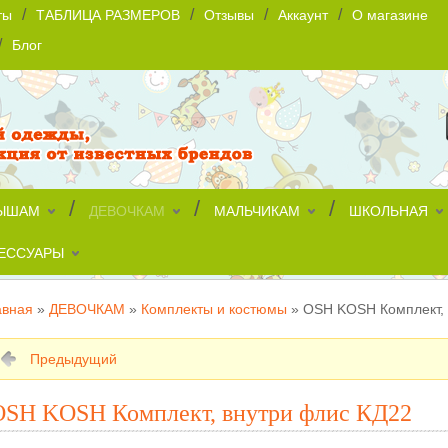
/
/
/
/
ты
ТАБЛИЦА РАЗМЕРОВ
Отзывы
Аккаунт
О магазине
/
Блог
/
/
/
ЫШАМ
ДЕВОЧКАМ
МАЛЬЧИКАМ
ШКОЛЬНАЯ
ЕССУАРЫ
авная
»
ДЕВОЧКАМ
»
Комплекты и костюмы
»
OSH KOSH Комплект, 
Предыдущий
OSH KOSH Комплект, внутри флис КД22