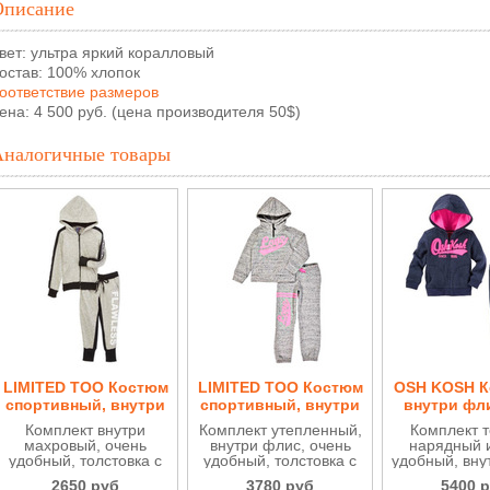
Описание
вет: ультра яркий коралловый
остав: 100% хлопок
оответствие размеров
ена: 4 500 руб. (цена производителя 50$)
Аналогичные товары
LIMITED TOO Костюм
LIMITED TOO Костюм
OSH KOSH К
спортивный, внутри
спортивный, внутри
внутри фл
махровый для
флис для девочки
Комплект внутри
Комплект утепленный,
Комплект 
девочки КД26
КД26
махровый, очень
внутри флис, очень
нарядный 
удобный, толстовка с
удобный, толстовка с
удобный, вну
капюшоном на молнии
капюшоном и брючки
толстов
2650 руб
3780 руб
5400 