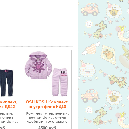
омплект,
OSH KOSH Комплект,
ис КД22
внутри флис КД10
теплый,
Комплект утепленный,
и очень
внутри флис, очень
три флис,
удобный, толстовка с
ка с
капюшоном и брюки
руб
4500 руб