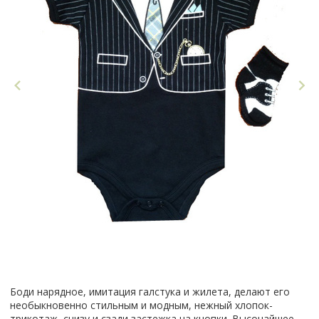
Боди нарядное, имитация галстука и жилета, делают его
необыкновенно стильным и модным, нежный хлопок-
трикотаж, снизу и сзади застежка на кнопки. Высочайшее