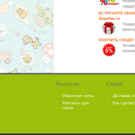
получа
скидку!
ВСТРЕЧАЙТЕ ОБН
Жираffик.ru!
Подаро
регист
ПОЛУЧИТЬ СКИДКУ
Оставь
получи
Контакты
Сервис
Обратная связь
Доставка и
Контакты для
Как сделат
связи