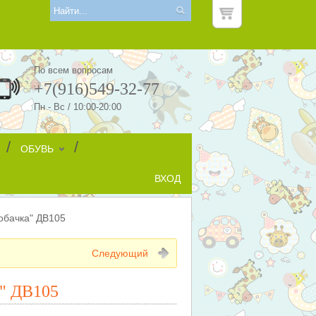
По всем вопросам
+7(916)549-32-77
Пн - Вс / 10:00-20:00
/
/
ОБУВЬ
ВХОД
обачка" ДВ105
Следующий
" ДВ105