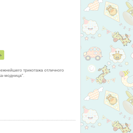
нежнейшего трикотажа отличного
ка-модница".