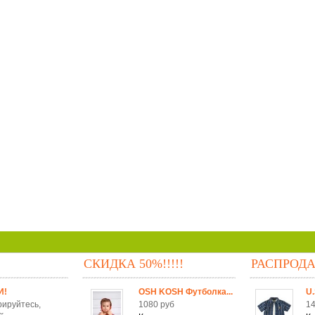
СКИДКА 50%!!!!!
РАСПРОД
И!
OSH KOSH Футболка...
U.
рируйтесь,
1080 руб
14