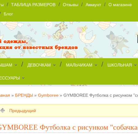
/
/
/
/
ты
ТАБЛИЦА РАЗМЕРОВ
Отзывы
Аккаунт
О магазине
/
Блог
/
/
/
ЫШАМ
ДЕВОЧКАМ
МАЛЬЧИКАМ
ШКОЛЬНАЯ
ЕССУАРЫ
авная
»
БРЕНДЫ
»
Gymboree
»
GYMBOREE Футболка с рисунком "с
Предыдущий
GYMBOREE Футболка с рисунком "собачка