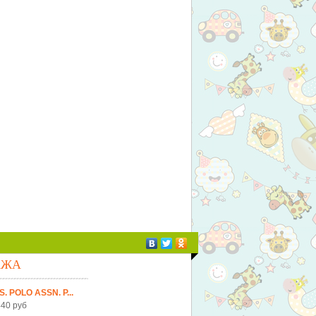
АЖА
S. POLO ASSN. Р...
40 руб