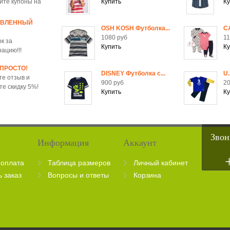
йте купоны на
ОВЛЕННЫЙ
OSH KOSH Футболка...
C
1080 руб
11
к за
рацию!!!
 ПРОСТО!
DISNEY Футболка c...
U.
те отзыв и
900 руб
20
те скидку 5%!
Звон
Информация
Аккаунт
 оплата
Таблица размеров
Личный кабинет
ь заказ
Вопросы и ответы
Корзина