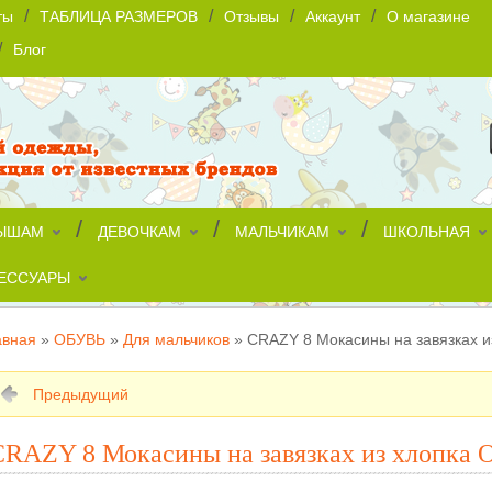
/
/
/
/
ты
ТАБЛИЦА РАЗМЕРОВ
Отзывы
Аккаунт
О магазине
/
Блог
/
/
/
ЫШАМ
ДЕВОЧКАМ
МАЛЬЧИКАМ
ШКОЛЬНАЯ
ЕССУАРЫ
авная
»
ОБУВЬ
»
Для мальчиков
»
CRAZY 8 Мокасины на завязках 
Предыдущий
CRAZY 8 Мокасины на завязках из хлопка