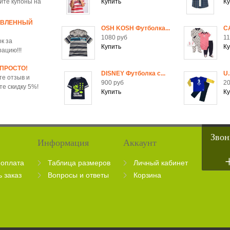
йте купоны на
ОВЛЕННЫЙ
OSH KOSH Футболка...
C
1080 руб
11
к за
рацию!!!
 ПРОСТО!
DISNEY Футболка c...
U.
те отзыв и
900 руб
20
те скидку 5%!
Звон
Информация
Аккаунт
 оплата
Таблица размеров
Личный кабинет
ь заказ
Вопросы и ответы
Корзина