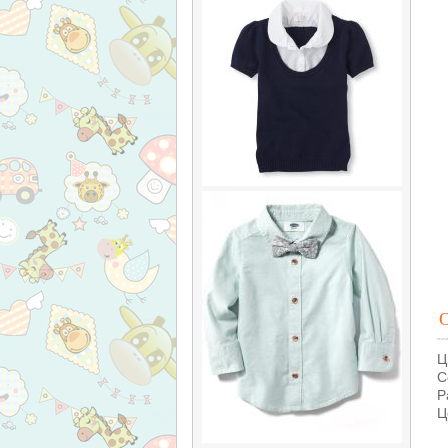
Ц
С
Р
Ц