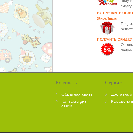
получа
скидку!
ВСТРЕЧАЙТЕ ОБН
Жираffик.ru!
Подаро
регист
ПОЛУЧИТЬ СКИДКУ
Оставь
получи
Контакты
Сервис
Обратная связь
Доставка и
Контакты для
Как сделат
связи