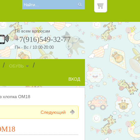
По всем вопросам
+7(916)549-32-77
Пн - Вс / 10:00-20:00
/
/
ОБУВЬ
ВХОД
из хлопка ОМ18
Следующий
 ОМ18