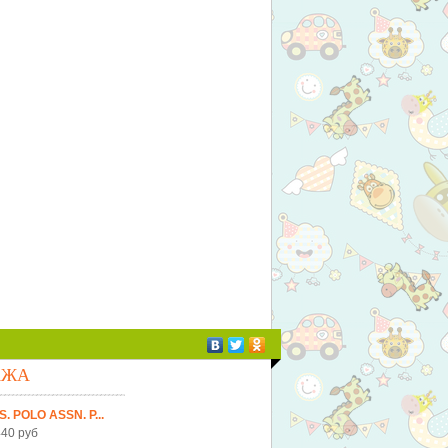
АЖА
S. POLO ASSN. Р...
40 руб