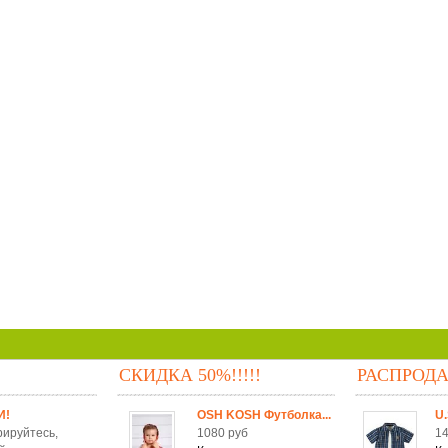
СКИДКА 50%!!!!!
РАСПРОД
И!
OSH KOSH Футболка...
U.
рируйтесь,
1080 руб
14