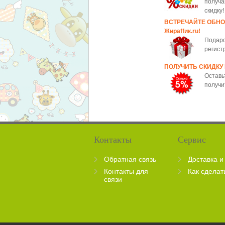
получа
скидку!
ВСТРЕЧАЙТЕ ОБН
Жираffик.ru!
Подаро
регист
ПОЛУЧИТЬ СКИДКУ
Оставь
получи
Контакты
Сервис
Обратная связь
Доставка и
Контакты для
Как сделат
связи