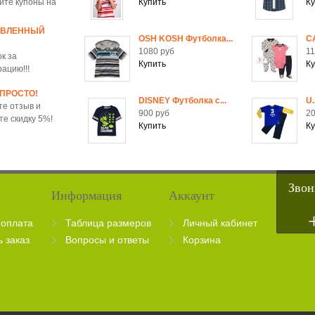
йте купоны на
ОВЛЕННЫЙ
OSH KOSH Футболка...
C
1080 руб
11
к за
рацию!!!
 ПРОСТО!
DISNEY Футболка c...
U.
те отзыв и
900 руб
20
те скидку 5%!
Звон
Информация
Аккаунт
 оплата
Таблица размеров
Личный кабинет
ь заказ
Вопросы и ответы
Корзина