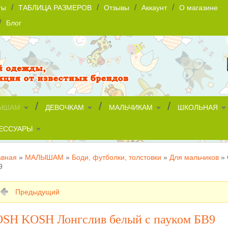
/
/
/
/
ты
ТАБЛИЦА РАЗМЕРОВ
Отзывы
Аккаунт
О магазине
/
Блог
/
/
/
ЫШАМ
ДЕВОЧКАМ
МАЛЬЧИКАМ
ШКОЛЬНАЯ
ЕССУАРЫ
авная
»
МАЛЫШАМ
»
Боди, футболки, толстовки
»
Для мальчиков
»
9
Предыдущий
OSH KOSH Лонгслив белый с пауком БВ9