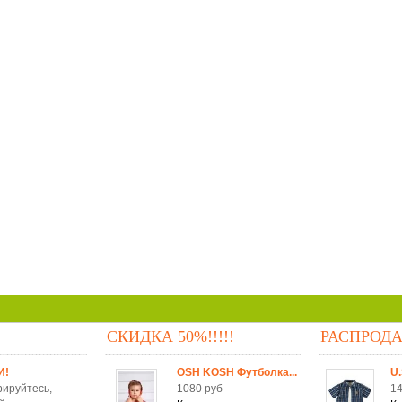
СКИДКА 50%!!!!!
РАСПРОД
И!
OSH KOSH Футболка...
U.
рируйтесь,
1080 руб
14