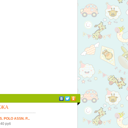
АЖА
S. POLO ASSN. Р...
40 руб