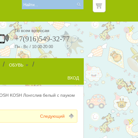
По всем вопросам
+7(916)549-32-77
Пн - Вс / 10:00-20:00
/
/
ОБУВЬ
ВХОД
OSH KOSH Лонгслив белый с пауком
Следующий