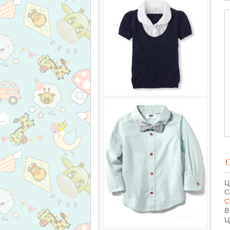
Ц
С
С
В
Ц