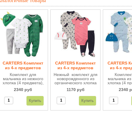
Аналогичные товары
CARTERS Комплект
CARTERS Комплект
CARTERS К
из 4-х предметов
из 4-х предметов
из 4-х пр
КМБ11
КМБ11
КМБ1
Комплект для
Нежный комплект для
Комплек
мальчика из нежного
новорожденного из
мальчика из
хлопка (4 предмета),
органического хлопка
хлопка (4 пр
комбинезончик, боди с
(4 предмета),
комбинезончи
2340 руб
1170 руб
2340 
коротким рукавом,
комбинезончик, боди,
коротким р
брючки и шапочка
ползунки и шапочка.
ползунки и
(монстрик).
Подойдёт для
(монстр
малышей до 3кг.