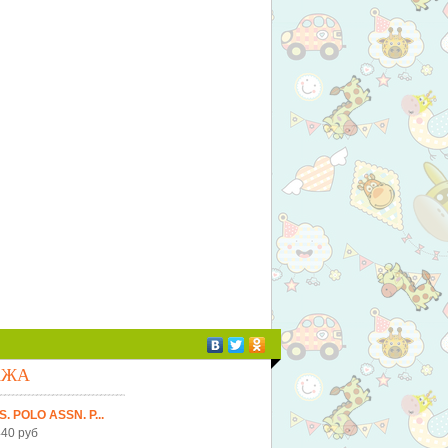
АЖА
S. POLO ASSN. Р...
40 руб