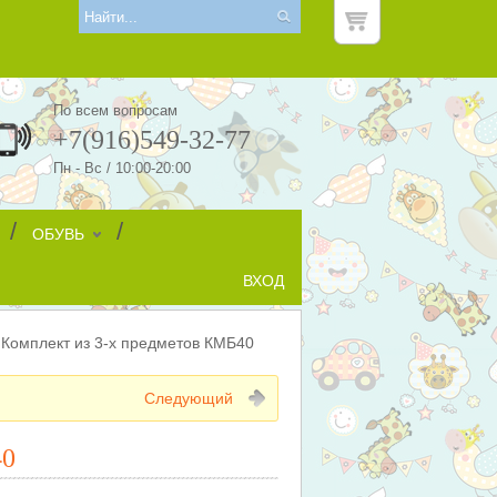
По всем вопросам
+7(916)549-32-77
Пн - Вс / 10:00-20:00
/
/
ОБУВЬ
ВХОД
омплект из 3-х предметов КМБ40
Следующий
40