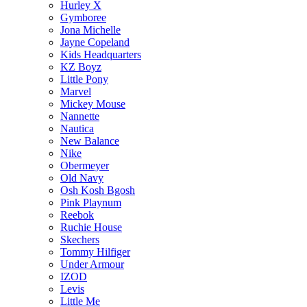
Hurley X
Gymboree
Jona Michelle
Jayne Copeland
Kids Headquarters
KZ Boyz
Little Pony
Marvel
Mickey Mouse
Nannette
Nautica
New Balance
Nike
Obermeyer
Old Navy
Osh Kosh Bgosh
Pink Playnum
Reebok
Ruchie House
Skechers
Tommy Hilfiger
Under Armour
IZOD
Levis
Little Me