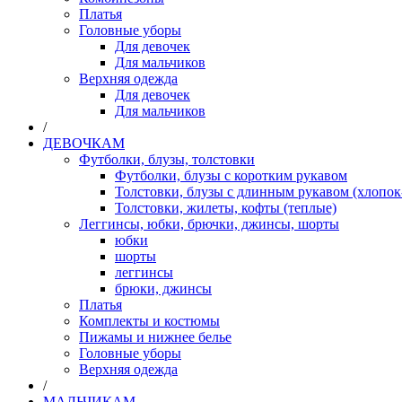
Платья
Головные уборы
Для девочек
Для мальчиков
Верхняя одежда
Для девочек
Для мальчиков
/
ДЕВОЧКАМ
Футболки, блузы, толстовки
Футболки, блузы с коротким рукавом
Толстовки, блузы с длинным рукавом (хлопок
Толстовки, жилеты, кофты (теплые)
Леггинсы, юбки, брючки, джинсы, шорты
юбки
шорты
леггинсы
брюки, джинсы
Платья
Комплекты и костюмы
Пижамы и нижнее белье
Головные уборы
Верхняя одежда
/
МАЛЬЧИКАМ