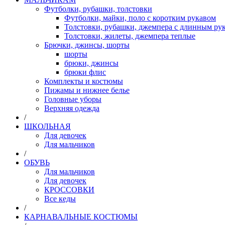
Футболки, рубашки, толстовки
Футболки, майки, поло с коротким рукавом
Толстовки, рубашки, джемпера с длинным рук
Толстовки, жилеты, джемпера теплые
Брючки, джинсы, шорты
шорты
брюки, джинсы
брюки флис
Комплекты и костюмы
Пижамы и нижнее белье
Головные уборы
Верхняя одежда
/
ШКОЛЬНАЯ
Для девочек
Для мальчиков
/
ОБУВЬ
Для мальчиков
Для девочек
КРОССОВКИ
Все кеды
/
КАРНАВАЛЬНЫЕ КОСТЮМЫ