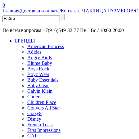
0
Главная
/
Доставка и оплата
/
Контакты
/
ТАБЛИЦА РАЗМЕРОВ
/
О
По всем вопросам
+7(916)549-32-77
Пн - Вс / 10:00-20:00
БРЕНДЫ
American Princess
Adidas
Angry Birds
Blume Baby
Boys Rock
Boyz Wear
Baby Essentials
Baby Gear
Calvin Klein
Carters
Children Place
Convers All Star
Crazy8
Disney
French Toast
First Impressions
GAP