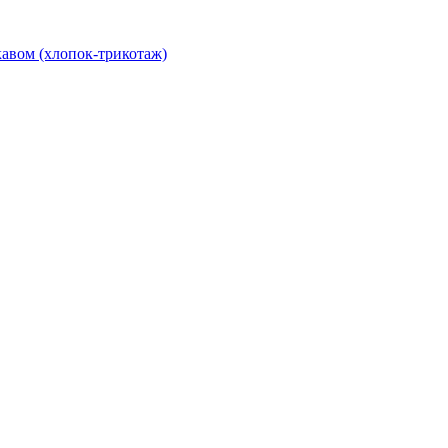
авом (хлопок-трикотаж)