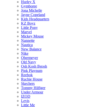
Hurley X
Gymboree
Jona Michelle
Jayne Copeland
Kids Headquarters
KZ Boyz
Little Pony
Marvel
Mickey Mouse
Nannette
Nautica
New Balance
Nike
Obermeyer
Old Navy
Osh Kosh Bgosh
Pink Playnum
Reebok
Ruchie House
Skechers
Tommy Hilfiger
Under Armour
IZOD
Levis
Little Me