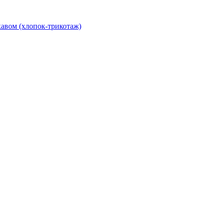
авом (хлопок-трикотаж)