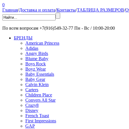
0
Главная
/
Доставка и оплата
/
Контакты
/
ТАБЛИЦА РАЗМЕРОВ
/
О
По всем вопросам
+7(916)549-32-77
Пн - Вс / 10:00-20:00
БРЕНДЫ
American Princess
Adidas
Angry Birds
Blume Baby
Boys Rock
Boyz Wear
Baby Essentials
Baby Gear
Calvin Klein
Carters
Children Place
Convers All Star
Crazy8
Disney
French Toast
First Impressions
GAP