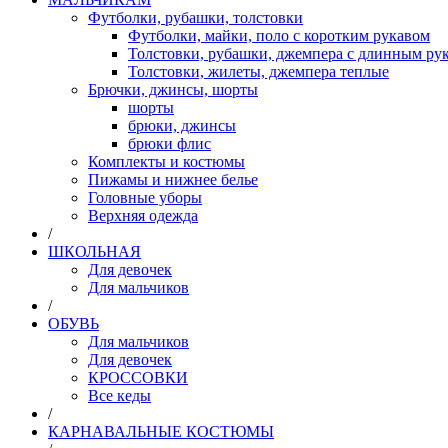
Футболки, рубашки, толстовки
Футболки, майки, поло с коротким рукавом
Толстовки, рубашки, джемпера с длинным рук
Толстовки, жилеты, джемпера теплые
Брючки, джинсы, шорты
шорты
брюки, джинсы
брюки флис
Комплекты и костюмы
Пижамы и нижнее белье
Головные уборы
Верхняя одежда
/
ШКОЛЬНАЯ
Для девочек
Для мальчиков
/
ОБУВЬ
Для мальчиков
Для девочек
КРОССОВКИ
Все кеды
/
КАРНАВАЛЬНЫЕ КОСТЮМЫ