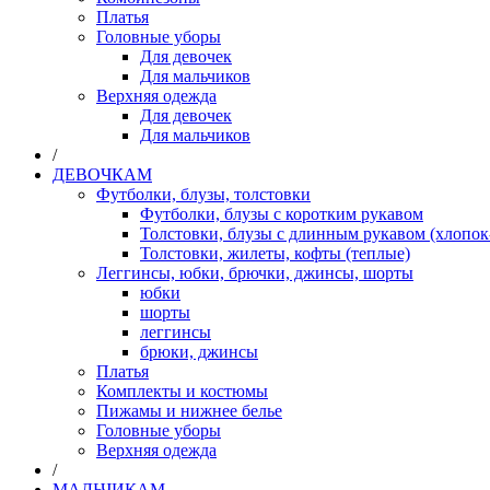
Платья
Головные уборы
Для девочек
Для мальчиков
Верхняя одежда
Для девочек
Для мальчиков
/
ДЕВОЧКАМ
Футболки, блузы, толстовки
Футболки, блузы с коротким рукавом
Толстовки, блузы с длинным рукавом (хлопок
Толстовки, жилеты, кофты (теплые)
Леггинсы, юбки, брючки, джинсы, шорты
юбки
шорты
леггинсы
брюки, джинсы
Платья
Комплекты и костюмы
Пижамы и нижнее белье
Головные уборы
Верхняя одежда
/
МАЛЬЧИКАМ