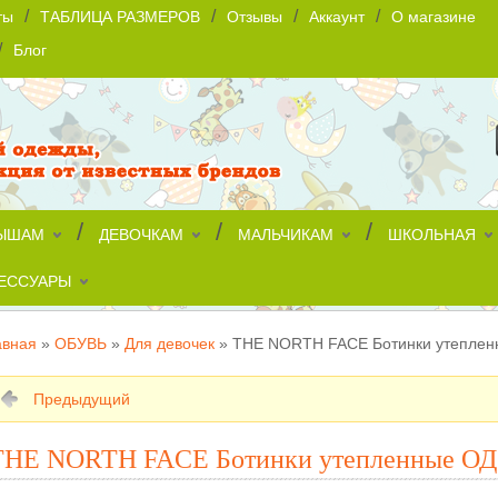
/
/
/
/
ты
ТАБЛИЦА РАЗМЕРОВ
Отзывы
Аккаунт
О магазине
/
Блог
/
/
/
ЫШАМ
ДЕВОЧКАМ
МАЛЬЧИКАМ
ШКОЛЬНАЯ
ЕССУАРЫ
авная
»
ОБУВЬ
»
Для девочек
»
THE NORTH FACE Ботинки утеплен
Предыдущий
THE NORTH FACE Ботинки утепленные ОД