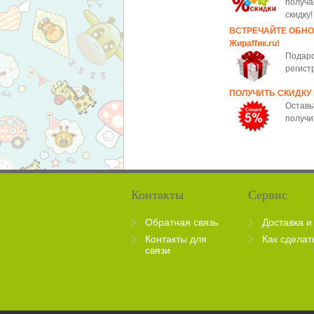
получа
скидку!
ВСТРЕЧАЙТЕ ОБН
Жираffик.ru!
Подаро
регист
ПОЛУЧИТЬ СКИДКУ
Оставь
получи
Контакты
Сервис
Обратная связь
Доставка и
Контакты для
Как сделат
связи