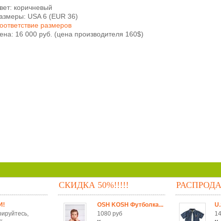
вет: коричневый
азмеры: USA 6 (EUR 36)
оответствие размеров
ена: 16 000 руб. (цена производителя 160$)
СКИДКА 50%!!!!!
РАСПРОД
И!
OSH KOSH Футболка...
U.
рируйтесь,
1080 руб
14