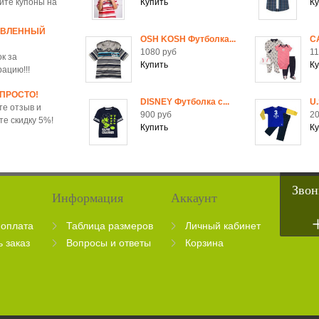
йте купоны на
ОВЛЕННЫЙ
OSH KOSH Футболка...
C
1080 руб
11
к за
рацию!!!
 ПРОСТО!
DISNEY Футболка c...
U.
те отзыв и
900 руб
20
те скидку 5%!
Звон
Информация
Аккаунт
 оплата
Таблица размеров
Личный кабинет
ь заказ
Вопросы и ответы
Корзина