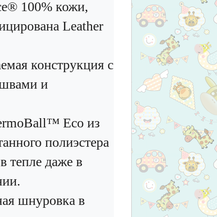
ace® 100%
кожи
,
ицирована
Leather
емая конструкция с
швами и
rmoBall™ Eco из
танного полиэстера
в тепле даже в
нии.
ая шнуровка в