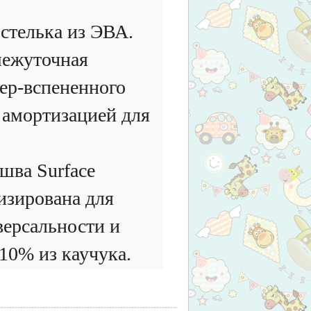
стелька из ЭВА.
ежуточная
ер-вспененного
 амортизацией для
шва Surface
зирована для
версальности и
а 10% из каучука.