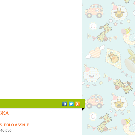
АЖА
S. POLO ASSN. Р...
40 руб