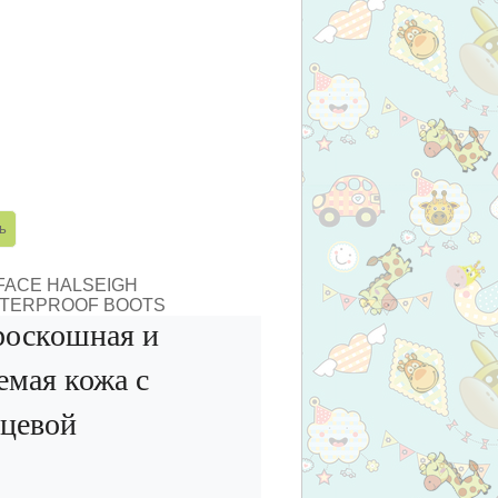
FACE HALSEIGH
ATERPROOF BOOTS
роскошная и
емая кожа с
ицевой