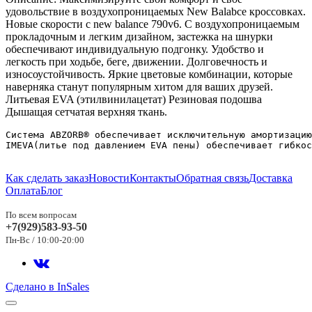
удовольствие в воздухопроницаемых New Balabce кроссовках.
Новые скорости с new balance 790v6. С воздухопроницаемым
прокладочным и легким дизайном,
застежка на шнурки
обеспечивают индивидуальную подгонку. Удобство и
легкость при ходьбе, беге, движении. Долговечность и
износоустойчивость.
Яркие цветовые комбинации, которые
наверняка станут популярным хитом для ваших друзей.
Литьевая EVA (этилвинилацетат) Резиновая подошва
Дышащая сетчатая верхняя ткань.
Система 
ABZORB® обеспечивает исключительную амортизацию
IMEVA(литье под давлением EVA пены) обеспечивает гибкос
Как сделать заказ
Новости
Контакты
Обратная связь
Доставка
Оплата
Блог
По всем вопросам
+7(929)583-93-50
Пн-Вс / 10:00-20:00
Сделано в InSales