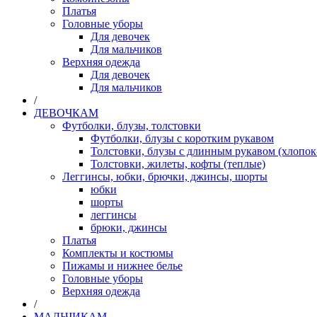
Платья
Головные уборы
Для девочек
Для мальчиков
Верхняя одежда
Для девочек
Для мальчиков
/
ДЕВОЧКАМ
Футболки, блузы, толстовки
Футболки, блузы с коротким рукавом
Толстовки, блузы с длинным рукавом (хлопок
Толстовки, жилеты, кофты (теплые)
Леггинсы, юбки, брючки, джинсы, шорты
юбки
шорты
леггинсы
брюки, джинсы
Платья
Комплекты и костюмы
Пижамы и нижнее белье
Головные уборы
Верхняя одежда
/
МАЛЬЧИКАМ