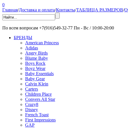
0
Главная
/
Доставка и оплата
/
Контакты
/
ТАБЛИЦА РАЗМЕРОВ
/
О
По всем вопросам
+7(916)549-32-77
Пн - Вс / 10:00-20:00
БРЕНДЫ
American Princess
Adidas
Angry Birds
Blume Baby
Boys Rock
Boyz Wear
Baby Essentials
Baby Gear
Calvin Klein
Carters
Children Place
Convers All Star
Crazy8
Disney
French Toast
First Impressions
GAP