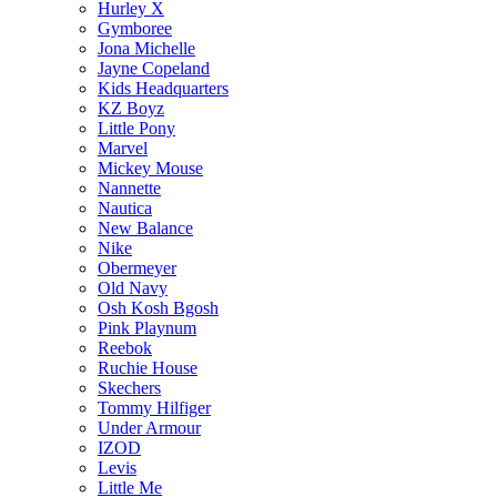
Hurley X
Gymboree
Jona Michelle
Jayne Copeland
Kids Headquarters
KZ Boyz
Little Pony
Marvel
Mickey Mouse
Nannette
Nautica
New Balance
Nike
Obermeyer
Old Navy
Osh Kosh Bgosh
Pink Playnum
Reebok
Ruchie House
Skechers
Tommy Hilfiger
Under Armour
IZOD
Levis
Little Me