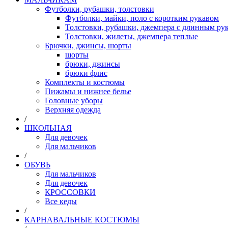
Футболки, рубашки, толстовки
Футболки, майки, поло с коротким рукавом
Толстовки, рубашки, джемпера с длинным рук
Толстовки, жилеты, джемпера теплые
Брючки, джинсы, шорты
шорты
брюки, джинсы
брюки флис
Комплекты и костюмы
Пижамы и нижнее белье
Головные уборы
Верхняя одежда
/
ШКОЛЬНАЯ
Для девочек
Для мальчиков
/
ОБУВЬ
Для мальчиков
Для девочек
КРОССОВКИ
Все кеды
/
КАРНАВАЛЬНЫЕ КОСТЮМЫ