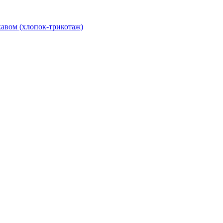
авом (хлопок-трикотаж)