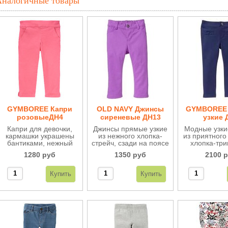
Аналогичные товары
GYMBOREE Капри
OLD NAVY Джинсы
GYMBOREE 
розовыеДН4
сиреневые ДН13
узкие 
Капри для девочки,
Джинсы прямые узкие
Модные узки
кармашки украшены
из нежного хлопка-
из приятного
бантиками, нежный
стрейч, сзади на поясе
хлопка-три
твил-стрейч, по бокам
резинка, не длинные
кармашки у
1280 руб
1350 руб
2100 
разрезики, молния по
по щиколотку.
бантик
боковому шву, на
поясе внутри
регулируется, очень
удобные и красивые.