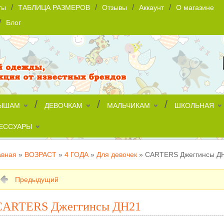
/
/
/
/
ты
ТАБЛИЦА РАЗМЕРОВ
Отзывы
Аккаунт
О магазине
/
Блог
/
/
/
ЫШАМ
ДЕВОЧКАМ
МАЛЬЧИКАМ
ШКОЛЬНАЯ
ЕССУАРЫ
авная
»
ВОЗРАСТ
»
4 ГОДА
»
Для девочек
»
CARTERS Джеггинсы Д
Предыдущий
CARTERS Джеггинсы ДН21