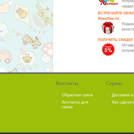
получа
скидку!
ВСТРЕЧАЙТЕ ОБН
Жираffик.ru!
Подаро
регист
ПОЛУЧИТЬ СКИДКУ
Оставь
получи
Контакты
Сервис
Обратная связь
Доставка и
Контакты для
Как сделат
связи