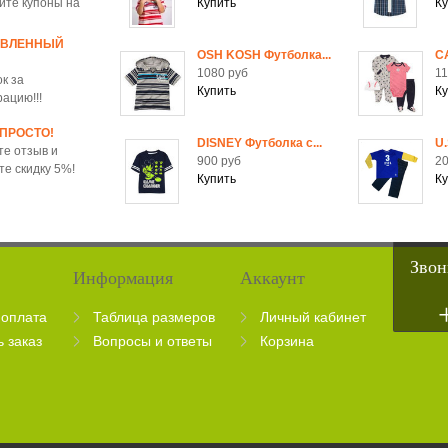
йте купоны на
ОВЛЕННЫЙ
OSH KOSH Футболка...
C
1080 руб
11
к за
рацию!!!
 ПРОСТО!
DISNEY Футболка c...
U.
те отзыв и
900 руб
20
те скидку 5%!
Звон
Информация
Аккаунт
 оплата
Таблица размеров
Личный кабинет
ь заказ
Вопросы и ответы
Корзина