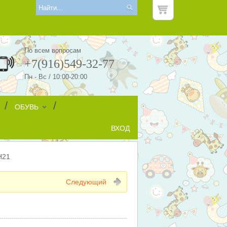
По всем вопросам
+7(916)549-32-77
Пн - Вс / 10:00-20:00
/
/
ОБУВЬ
ВХОД
Н21
Следующий