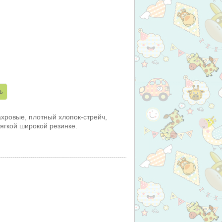
ахровые, плотный хлопок-стрейч,
ягкой широкой резинке.