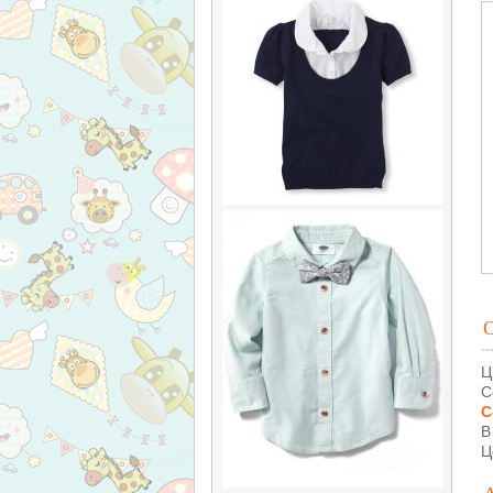
Ц
С
С
В
Ц