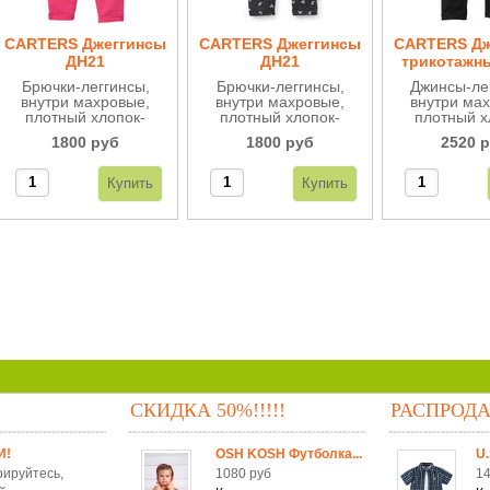
CARTERS Джеггинсы
CARTERS Джеггинсы
CARTERS Дж
ДН21
ДН21
трикотажн
Брючки-леггинсы,
Брючки-леггинсы,
Джинсы-ле
внутри махровые,
внутри махровые,
внутри ма
плотный хлопок-
плотный хлопок-
плотный х
стрейч, очень
стрейч, рисунок
стрейч, 
1800 руб
1800 руб
2520 
удобные, сверху на
"бантики", очень
удобные, с
мягкой широкой
удобные, сверху на
мягкой ш
резинке.
мягкой широкой
резинке с и
резинке.
джинсовой з
СКИДКА 50%!!!!!
РАСПРОД
И!
OSH KOSH Футболка...
U.
рируйтесь,
1080 руб
14