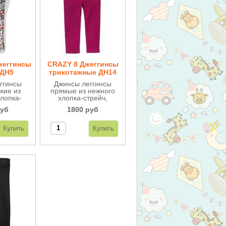
жеггинсы
CRAZY 8 Джеггинсы
 ДН5
трикотажные ДН14
ггинсы
Джинсы леггинсы
кие из
прямые из нежного
хлопка-
хлопка-стрейч,
 поясе
стильные и яркие.
руб
1800 руб
очень
Не теряют цвет и
ые.
форму.