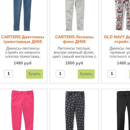
CARTERS Джеггинсы
CARTERS Легинсы
OLD NAVY Д
трикотажные ДН55
флис ДН58
стрейч
Джинсы-леггинсы
Леггинсы теплые,
Джинсы ле
стрейч из нежного
внутри нежный флис,
прямые уз
хлопка-трикотажа,
цвет серый металлик с
плотного 
внутри махровые,
блестящими
стрейч, на
1480 руб
1800 руб
1480 
очень стильные и
вкраплениями.
резинка, 
удобные.
удобн