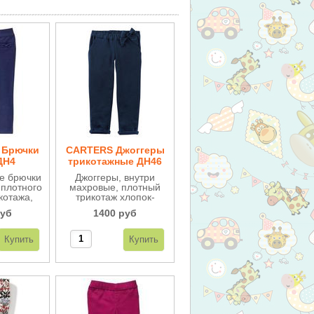
Брючки
CARTERS Джоггеры
ДН4
трикотажные ДН46
е брючки
Джоггеры, внутри
 плотного
махровые, плотный
котажа,
трикотаж хлопок-
крашены
стрейч, очень
руб
1400 руб
ами.
удобные, сбоку
кармашки, внизу
модные отвороты,
сверху на широкой
резинке с
оригинальной
отделкой бантом.